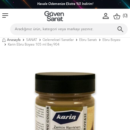
Havale Ödemenize Ekstra %5 İndirim!
(
0
)
Anasayfa
SANAT
Geleneksel Sanatlar
Ebru Sanatı
Ebru Boyası
Karin Ebru Boyası 105 ml Bej 904