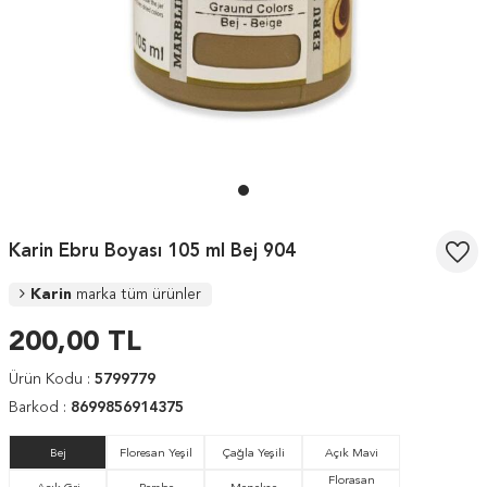
Karin Ebru Boyası 105 ml Bej 904
Karin
marka tüm ürünler
200,00
TL
Ürün Kodu :
5799779
Barkod :
8699856914375
Bej
Floresan Yeşil
Çağla Yeşili
Açık Mavi
Florasan