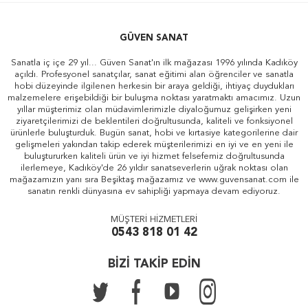
GÜVEN SANAT
Sanatla iç içe 29 yıl... Güven Sanat'ın ilk mağazası 1996 yılında Kadıköy
açıldı. Profesyonel sanatçılar, sanat eğitimi alan öğrenciler ve sanatla
hobi düzeyinde ilgilenen herkesin bir araya geldiği, ihtiyaç duydukları
malzemelere erişebildiği bir buluşma noktası yaratmaktı amacımız. Uzun
yıllar müşterimiz olan müdavimlerimizle diyaloğumuz gelişirken yeni
ziyaretçilerimizi de beklentileri doğrultusunda, kaliteli ve fonksiyonel
ürünlerle buluşturduk. Bugün sanat, hobi ve kırtasiye kategorilerine dair
gelişmeleri yakından takip ederek müşterilerimizi en iyi ve en yeni ile
buluştururken kaliteli ürün ve iyi hizmet felsefemiz doğrultusunda
ilerlemeye, Kadıköy'de 26 yıldır sanatseverlerin uğrak noktası olan
mağazamızın yanı sıra Beşiktaş mağazamız ve www.guvensanat.com ile
sanatın renkli dünyasına ev sahipliği yapmaya devam ediyoruz.
MÜŞTERİ HİZMETLERİ
0543 818 01 42
BİZİ TAKİP EDİN