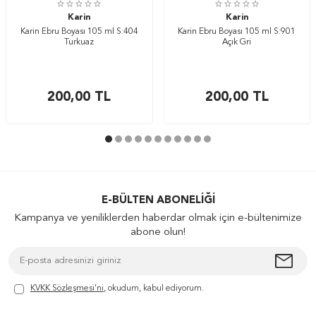
Karin
Karin
Karin Ebru Boyası 105 ml S:404
Karin Ebru Boyası 105 ml S:901
Turkuaz
Açık Gri
200,00
TL
200,00
TL
E-BÜLTEN ABONELIĞI
Kampanya ve yeniliklerden haberdar olmak için e-bültenimize
abone olun!
KVKK Sözleşmesi'ni
, okudum, kabul ediyorum.