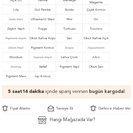
Açık Gri
Pembe
Menekşe
Magenta
Lila
Gül Pembe
Bordo
Çiçek Kırmızı
Jade Yeşil
Ultramarin Mavi
Mor
Gri
Zeytin Yeşili
Fuşya
Turkuaz
Turuncu
Pigment Siyah
Okist Kahve Koyu
Sarı
Oksit Kahve Açık
Oksit Yeşil
Pigment Kırmızı
Beyaz
Aquamarin
Mürdüm
Yaprak Yeşili
Lahor Çiviti
Altın
Gümüş
Sedef
Pigment Yeşil
Oksit Sarı
Pigment Mavi
Aşı Kırmızı
5 saat
14 dakika
içinde sipariş verirsen
bugün kargoda!
Fiyat Alarmı
Tavsiye Et
Gelince Haber Ver
Hangi Mağazada Var?