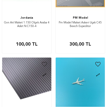
Jordania
PM Model
Gvn Art Maket 1:150 Ölçek Araba 4
Pm Model Maket Askeri Uçak C45
Adet N:C150-4
Beech Expeditor
100,00
TL
300,00
TL