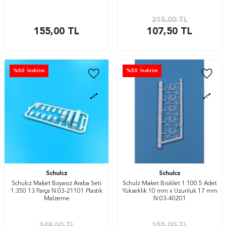
215,00
TL
155,00
TL
107,50
TL
%
50
İndirim
%
50
İndirim
Schulcz
Schulcz
Schulcz Maket Boyasız Araba Seti
Schulz Maket Bisiklet 1:100 5 Adet
1:350 13 Parça N:03-21101 Plastik
Yükseklik 10 mm x Uzunluk 17 mm
Malzeme
N:03-40201
349,00
TL
155,00
TL