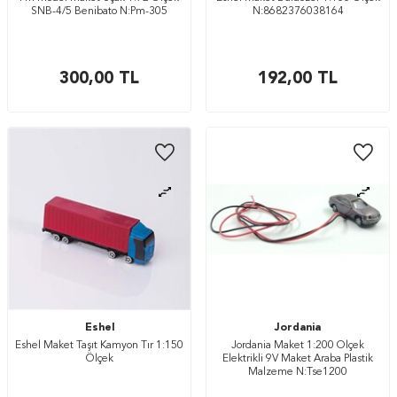
SNB-4/5 Benibato N:Pm-305
N:8682376038164
300,00
TL
192,00
TL
Eshel
Jordania
Eshel Maket Taşıt Kamyon Tır 1:150
Jordania Maket 1:200 Ölçek
Ölçek
Elektrikli 9V Maket Araba Plastik
Malzeme N:Tse1200