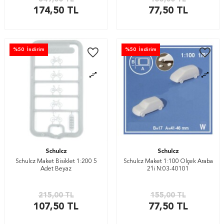
174,50
TL
77,50
TL
%
50
İndirim
%
50
İndirim
Schulcz
Schulcz
Schulcz Maket Bisiklet 1:200 5
Schulcz Maket 1:100 Ölçek Araba
Adet Beyaz
2’li N:03-40101
215,00
TL
155,00
TL
107,50
TL
77,50
TL