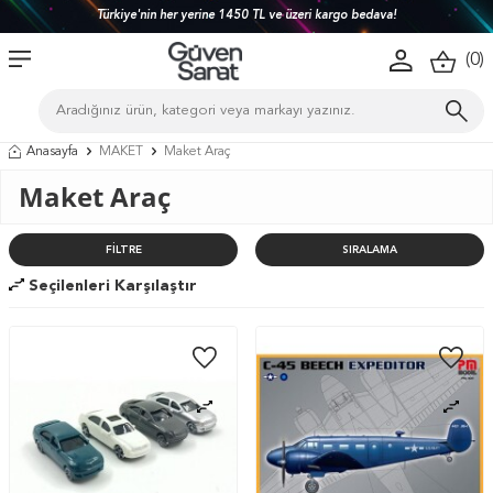
Türkiye'nin her yerine 1450 TL ve üzeri kargo bedava!
(
0
)
Anasayfa
MAKET
Maket Araç
Maket Araç
FILTRE
SIRALAMA
Seçilenleri Karşılaştır