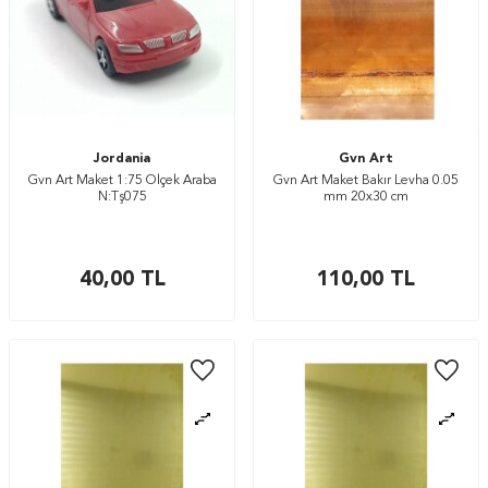
Jordania
Gvn Art
Gvn Art Maket 1:75 Ölçek Araba
Gvn Art Maket Bakır Levha 0.05
N:Tş075
mm 20x30 cm
40,00
TL
110,00
TL