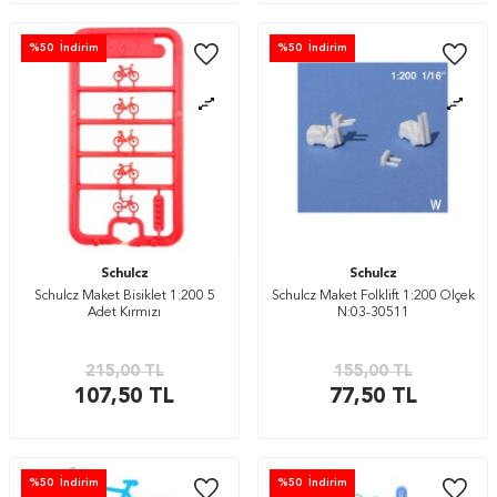
%
50
İndirim
%
50
İndirim
Schulcz
Schulcz
Schulcz Maket Bisiklet 1:200 5
Schulcz Maket Folklift 1:200 Ölçek
Adet Kırmızı
N:03-30511
215,00
TL
155,00
TL
107,50
TL
77,50
TL
%
50
İndirim
%
50
İndirim