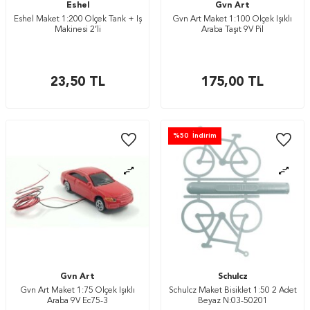
Eshel
Gvn Art
Eshel Maket 1:200 Ölçek Tank + İş
Gvn Art Maket 1:100 Ölçek Işıklı
Makinesi 2’li
Araba Taşıt 9V Pil
23,50
TL
175,00
TL
%
50
İndirim
Gvn Art
Schulcz
Gvn Art Maket 1:75 Ölçek Işıklı
Schulcz Maket Bisiklet 1:50 2 Adet
Araba 9V Ec75-3
Beyaz N:03-50201