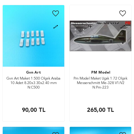
Gvn Art
PM Model
Gvn Art Maket 1:500 Ölçek Araba
Pm Model Maket Uçak 1:72 Ölçek
10 Adet 8.20x3.30x2.40 mm
Messerschmitt Me-328 V1/V2
N:C500
N:Pm-223
90,00
TL
265,00
TL