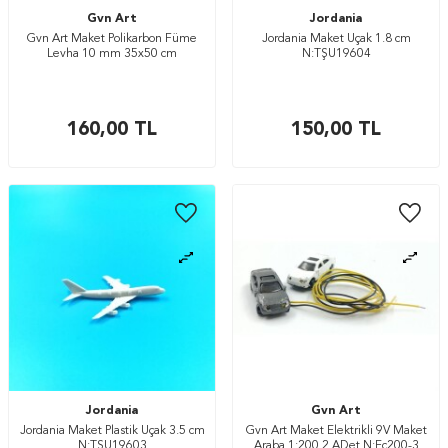
Gvn Art
Jordania
Gvn Art Maket Polikarbon Füme
Jordania Maket Uçak 1.8 cm
Levha 10 mm 35x50 cm
N:TŞU19604
160,00
TL
150,00
TL
Jordania
Gvn Art
Jordania Maket Plastik Uçak 3.5 cm
Gvn Art Maket Elektrikli 9V Maket
N:TŞU19603
Araba 1:200 2 ADet N:Ec200-3