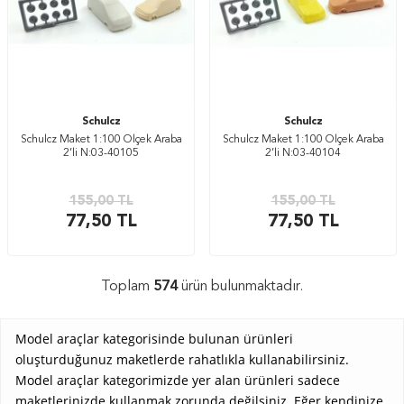
Schulcz
Schulcz
Schulcz Maket 1:100 Ölçek Araba
Schulcz Maket 1:100 Ölçek Araba
2’li N:03-40105
2’li N:03-40104
155,00
TL
155,00
TL
77,50
TL
77,50
TL
Toplam
574
ürün bulunmaktadır.
Model araçlar kategorisinde bulunan ürünleri
oluşturduğunuz maketlerde rahatlıkla kullanabilirsiniz.
Model araçlar kategorimizde yer alan ürünleri sadece
maketlerinizde kullanmak zorunda değilsiniz. Eğer kendinize