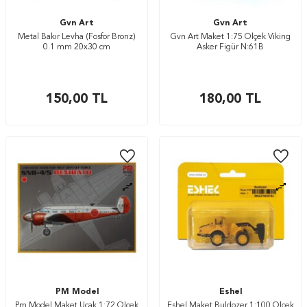
Gvn Art
Gvn Art
Metal Bakır Levha (Fosfor Bronz)
Gvn Art Maket 1:75 Ölçek Viking
0.1 mm 20x30 cm
Asker Figür N:61B
150,00
TL
180,00
TL
PM Model
Eshel
Pm Model Maket Uçak 1:72 Ölçek
Eshel Maket Buldozer 1:100 Ölçek