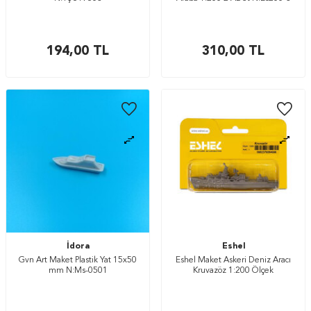
194,00
TL
310,00
TL
İdora
Eshel
Gvn Art Maket Plastik Yat 15x50
Eshel Maket Askeri Deniz Aracı
mm N:Ms-0501
Kruvazöz 1:200 Ölçek