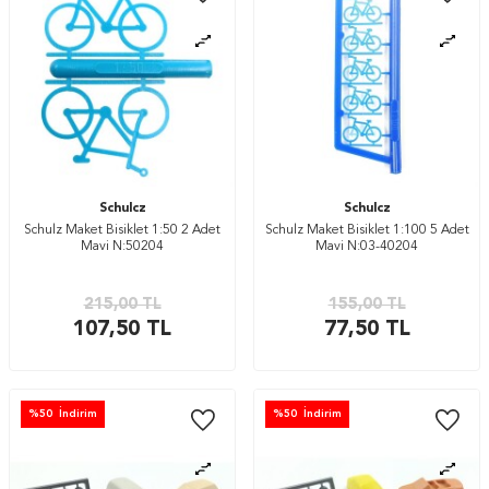
Schulcz
Schulcz
Schulz Maket Bisiklet 1:50 2 Adet
Schulz Maket Bisiklet 1:100 5 Adet
Mavi N:50204
Mavi N:03-40204
215,00
TL
155,00
TL
107,50
TL
77,50
TL
%
50
İndirim
%
50
İndirim