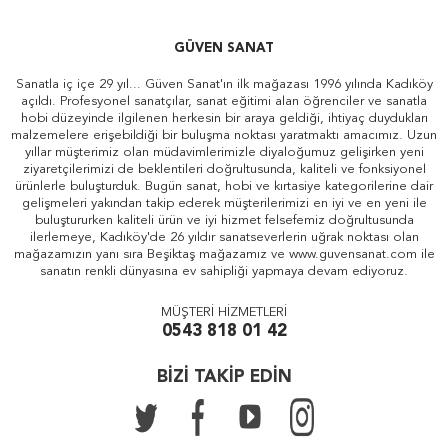
GÜVEN SANAT
Sanatla iç içe 29 yıl... Güven Sanat'ın ilk mağazası 1996 yılında Kadıköy
açıldı. Profesyonel sanatçılar, sanat eğitimi alan öğrenciler ve sanatla
hobi düzeyinde ilgilenen herkesin bir araya geldiği, ihtiyaç duydukları
malzemelere erişebildiği bir buluşma noktası yaratmaktı amacımız. Uzun
yıllar müşterimiz olan müdavimlerimizle diyaloğumuz gelişirken yeni
ziyaretçilerimizi de beklentileri doğrultusunda, kaliteli ve fonksiyonel
ürünlerle buluşturduk. Bugün sanat, hobi ve kırtasiye kategorilerine dair
gelişmeleri yakından takip ederek müşterilerimizi en iyi ve en yeni ile
buluştururken kaliteli ürün ve iyi hizmet felsefemiz doğrultusunda
ilerlemeye, Kadıköy'de 26 yıldır sanatseverlerin uğrak noktası olan
mağazamızın yanı sıra Beşiktaş mağazamız ve www.guvensanat.com ile
sanatın renkli dünyasına ev sahipliği yapmaya devam ediyoruz.
MÜŞTERİ HİZMETLERİ
0543 818 01 42
BİZİ TAKİP EDİN