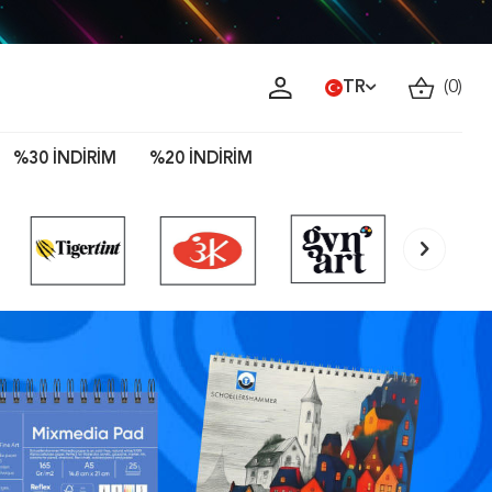
 Al!
TR
(
0
)
%30 İNDİRİM
%20 İNDİRİM