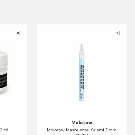
Sulu Boya
Molotow
0 ml
Molotow Maskeleme Kalemi 2 mm