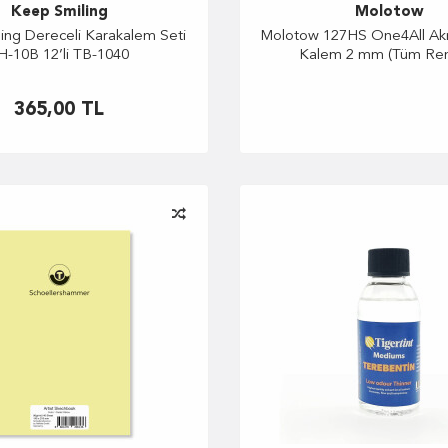
Keep Smiling
Molotow
ing Dereceli Karakalem Seti
Molotow 127HS One4All Akri
H-10B 12’li TB-1040
Kalem 2 mm (Tüm Ren
365,00
TL