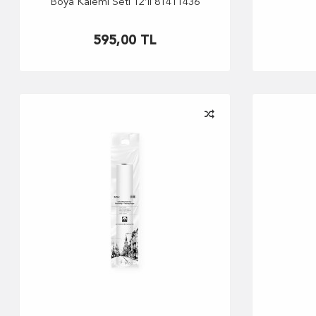
Boya Kalemi Seti 12’li 81411436
595,00
TL