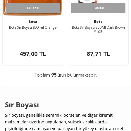
Tükendi
Tükendi
Botz
Botz
Botz Sır Boyası 800 ml Orange
Botz Sır Boyası 200Ml Dark Brown
9105
457,00
TL
87,71
TL
Toplam
95
ürün bulunmaktadır.
Sır Boyası
Sır boyası, genellikle seramik, porselen ve diğer kiremit
malzemeler üzerine uygulanan, yüksek sıcaklıklarda
pişirildiğinde camlaşan ve parlayan bir yüzey oluşturan özel