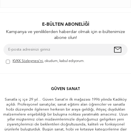
E-BÜLTEN ABONELIĞI
Kampanya ve yeniliklerden haberdar olmak için e-bültenimize
abone olun!
KVKK Sözleşmesi'ni
, okudum, kabul ediyorum.
GÜVEN SANAT
Sanatla iç içe 29 yıl... Güven Sanat'ın ilk mağazası 1996 yılında Kadıköy
açıldı. Profesyonel sanatçılar, sanat eğitimi alan öğrenciler ve sanatla
hobi düzeyinde ilgilenen herkesin bir araya geldiği, ihtiyaç duydukları
malzemelere erişebildiği bir buluşma noktası yaratmaktı amacımız. Uzun
yıllar müşterimiz olan müdavimlerimizle diyaloğumuz gelişirken yeni
ziyaretçilerimizi de beklentileri doğrultusunda, kaliteli ve fonksiyonel
ürünlerle buluşturduk. Bugün sanat, hobi ve kırtasiye kategorilerine dair