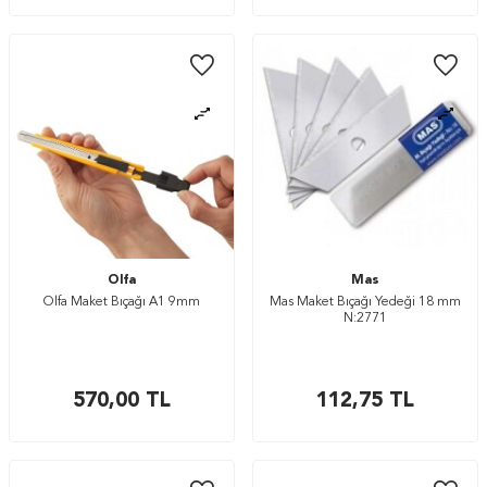
Olfa
Mas
Olfa Maket Bıçağı A1 9mm
Mas Maket Bıçağı Yedeği 18 mm
N:2771
570,00
TL
112,75
TL