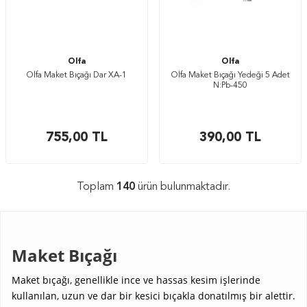
Olfa
Olfa
Olfa Maket Bıçağı Dar XA-1
Olfa Maket Bıçağı Yedeği 5 Adet
N:Pb-450
755,00
TL
390,00
TL
Toplam
140
ürün bulunmaktadır.
Maket Bıçağı
Maket bıçağı, genellikle ince ve hassas kesim işlerinde
kullanılan, uzun ve dar bir kesici bıçakla donatılmış bir alettir.