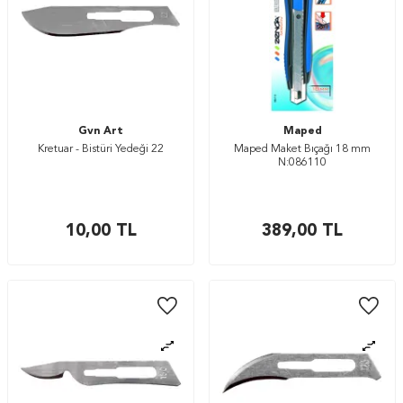
Gvn Art
Maped
Kretuar - Bistüri Yedeği 22
Maped Maket Bıçağı 18 mm
N:086110
10,00
TL
389,00
TL