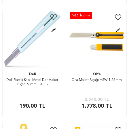
%
30
İndirim
Deli
Olfa
Deli Plastik Kaplı Metal Dar Maket
Olfa Maket Bıçağı HSW-1 25mm
Bıçağı 9 mm E2038
2.540,00
TL
190,00
TL
1.778,00
TL