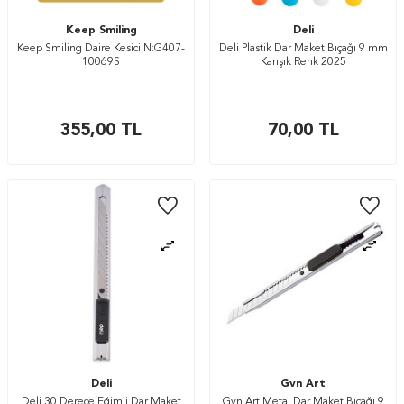
Keep Smiling
Deli
Keep Smiling Daire Kesici N:G407-
Deli Plastik Dar Maket Bıçağı 9 mm
10069S
Karışık Renk 2025
355,00
TL
70,00
TL
Deli
Gvn Art
Deli 30 Derece Eğimli Dar Maket
Gvn Art Metal Dar Maket Bıçağı 9