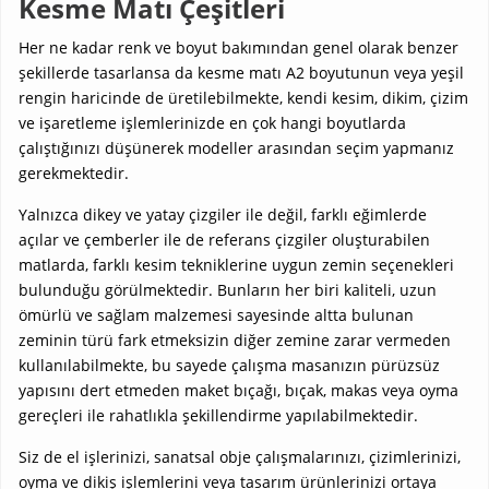
Kesme Matı Çeşitleri
Her ne kadar renk ve boyut bakımından genel olarak benzer
şekillerde tasarlansa da kesme matı A2 boyutunun veya yeşil
rengin haricinde de üretilebilmekte, kendi kesim, dikim, çizim
ve işaretleme işlemlerinizde en çok hangi boyutlarda
çalıştığınızı düşünerek modeller arasından seçim yapmanız
gerekmektedir.
Yalnızca dikey ve yatay çizgiler ile değil, farklı eğimlerde
açılar ve çemberler ile de referans çizgiler oluşturabilen
matlarda, farklı kesim tekniklerine uygun zemin seçenekleri
bulunduğu görülmektedir. Bunların her biri kaliteli, uzun
ömürlü ve sağlam malzemesi sayesinde altta bulunan
zeminin türü fark etmeksizin diğer zemine zarar vermeden
kullanılabilmekte, bu sayede çalışma masanızın pürüzsüz
yapısını dert etmeden maket bıçağı, bıçak, makas veya oyma
gereçleri ile rahatlıkla şekillendirme yapılabilmektedir.
Siz de el işlerinizi, sanatsal obje çalışmalarınızı, çizimlerinizi,
oyma ve dikiş işlemlerini veya tasarım ürünlerinizi ortaya