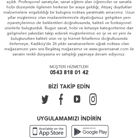
açıldı. Profesyonel sanatçılar, sanat eğitimi alan öğrenciler ve sanatla
hobi düzeyinde ilgilenen herkesin bir araya geldiği, ihtiyaç duydukları
malzemelere erişebildiği bir buluşma noktası yaratmaktı amacımız. Uzun
yıllar müşterimiz olan müdavimlerimizle diyaloğumuz gelişirken yeni
ziyaretçilerimizi de beklentileri doğrultusunda, kaliteli ve fonksiyonel
ürünlerle buluşturduk. Bugün sanat, hobi ve kırtasiye kategorilerine dair
gelişmeleri yakından takip ederek müşterilerimizi en iyi ve en yeni ile
buluştururken kaliteli ürün ve iyi hizmet felsefemiz doğrultusunda
ilerlemeye, Kadıköy'de 26 yıldır sanatseverlerin uğrak noktası olan
mağazamızın yanı sıra Beşiktaş mağazamız ve www.guvensanat.com ile
sanatın renkli dünyasına ev sahipliği yapmaya devam ediyoruz.
MÜŞTERİ HİZMETLERİ
0543 818 01 42
BİZİ TAKİP EDİN
UYGULAMAMIZI İNDİRİN