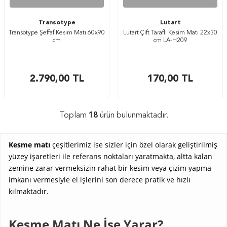
Transotype
Lutart
Transotype Şeffaf Kesim Matı 60x90
Lutart Çift Taraflı Kesim Matı 22x30
cm
cm LA-H209
2.790,00
TL
170,00
TL
Toplam
18
ürün bulunmaktadır.
Kesme matı
çeşitlerimiz ise sizler için özel olarak geliştirilmiş
yüzey işaretleri ile referans noktaları yaratmakta, altta kalan
zemine zarar vermeksizin rahat bir kesim veya çizim yapma
imkanı vermesiyle el işlerini son derece pratik ve hızlı
kılmaktadır.
Kesme Matı Ne İşe Yarar?