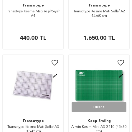
Transotype
Transotype
Transotype Kesme Matı Yeşil/Siyah
Transotype Kesme Matı Şeffaf A2
A4
45x60 cm
440,00
TL
1.650,00
TL
Tükendi
Transotype
Keep Smiling
Transotype Kesme Matı Şeffaf A3
Allwin Kesim Matı A3 G410 (45x30
30x45 cm
cm)