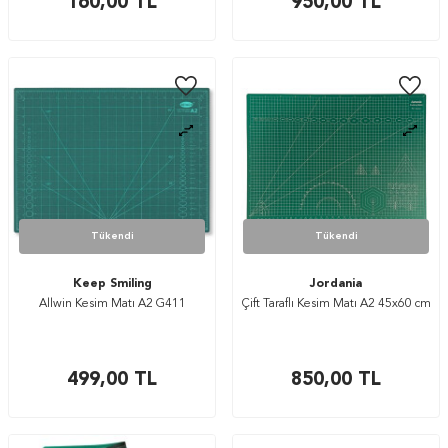
160,00
TL
950,00
TL
Tükendi
Tükendi
Keep Smiling
Jordania
Allwin Kesim Matı A2 G411
Çift Taraflı Kesim Matı A2 45x60 cm
499,00
TL
850,00
TL