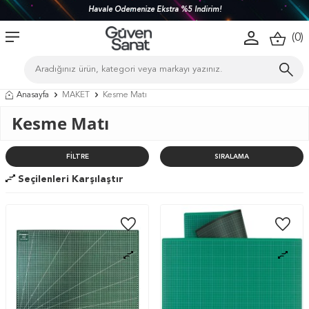
Türkiye'nin her yerine 1450 TL ve üzeri kargo bedava!
(
0
)
Anasayfa
MAKET
Kesme Matı
Kesme Matı
FILTRE
SIRALAMA
Seçilenleri Karşılaştır