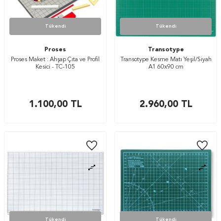
Tükendi
Tükendi
Proses
Transotype
Proses Maket : Ahşap Çıta ve Profil
Transotype Kesme Matı Yeşil/Siyah
Kesici - TC-105
A1 60x90 cm
1.100,00
TL
2.960,00
TL
Tükendi
Tükendi