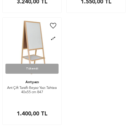
3.240,00
TL
1.550,00
TL
Tükendi
Antyazı
Ant Çift Taraflı Beyaz Yazı Tahtası
40x55 cm 847
1.400,00
TL