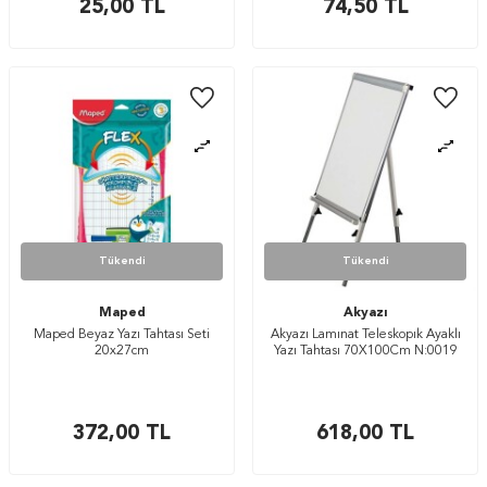
25,00
TL
74,50
TL
Tükendi
Tükendi
Maped
Akyazı
Maped Beyaz Yazı Tahtası Seti
Akyazı Lamınat Teleskopık Ayaklı
20x27cm
Yazı Tahtası 70X100Cm N:0019
372,00
TL
618,00
TL