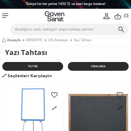
Türkiye'nin her yerine 1450 TL ve üzeri kargo bedava!
(
0
)
Anasayfa
KIRTASİYE
Ofis Kırtasiye
Yazı Tahtası
Yazı Tahtası
FILTRE
SIRALAMA
Seçilenleri Karşılaştır