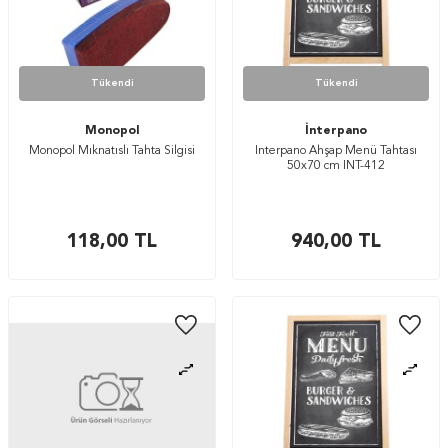
Tükendi
Tükendi
Monopol
İnterpano
Monopol Mıknatıslı Tahta Silgisi
İnterpano Ahşap Menü Tahtası
50x70 cm INT-412
118,00
TL
940,00
TL