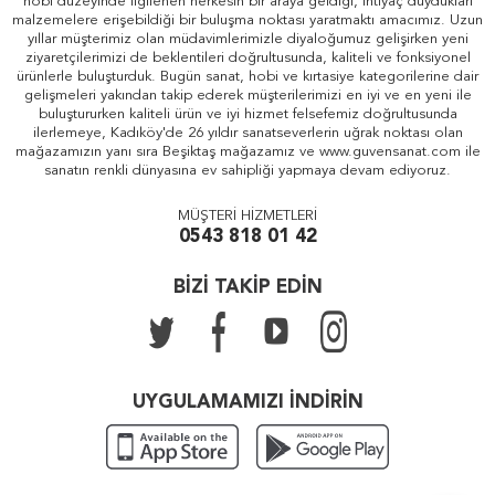
hobi düzeyinde ilgilenen herkesin bir araya geldiği, ihtiyaç duydukları
malzemelere erişebildiği bir buluşma noktası yaratmaktı amacımız. Uzun
yıllar müşterimiz olan müdavimlerimizle diyaloğumuz gelişirken yeni
ziyaretçilerimizi de beklentileri doğrultusunda, kaliteli ve fonksiyonel
ürünlerle buluşturduk. Bugün sanat, hobi ve kırtasiye kategorilerine dair
gelişmeleri yakından takip ederek müşterilerimizi en iyi ve en yeni ile
buluştururken kaliteli ürün ve iyi hizmet felsefemiz doğrultusunda
ilerlemeye, Kadıköy'de 26 yıldır sanatseverlerin uğrak noktası olan
mağazamızın yanı sıra Beşiktaş mağazamız ve www.guvensanat.com ile
sanatın renkli dünyasına ev sahipliği yapmaya devam ediyoruz.
MÜŞTERİ HİZMETLERİ
0543 818 01 42
BİZİ TAKİP EDİN
UYGULAMAMIZI İNDİRİN