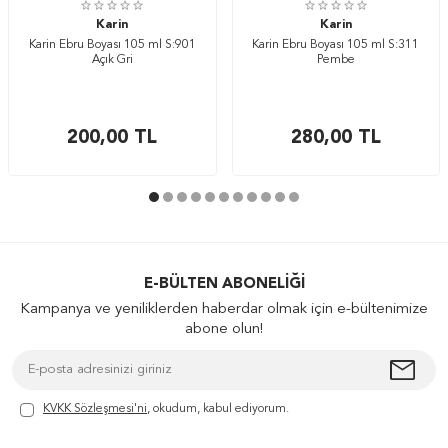
Karin
Karin
Karin Ebru Boyası 105 ml S:901
Karin Ebru Boyası 105 ml S:311
Açık Gri
Pembe
200,00
TL
280,00
TL
E-BÜLTEN ABONELIĞI
Kampanya ve yeniliklerden haberdar olmak için e-bültenimize
abone olun!
KVKK Sözleşmesi'ni
, okudum, kabul ediyorum.