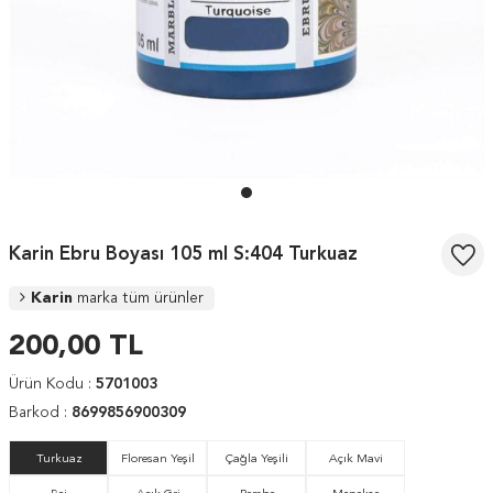
Karin Ebru Boyası 105 ml S:404 Turkuaz
Karin
marka tüm ürünler
200,00
TL
Ürün Kodu :
5701003
Barkod :
8699856900309
Turkuaz
Floresan Yeşil
Çağla Yeşili
Açık Mavi