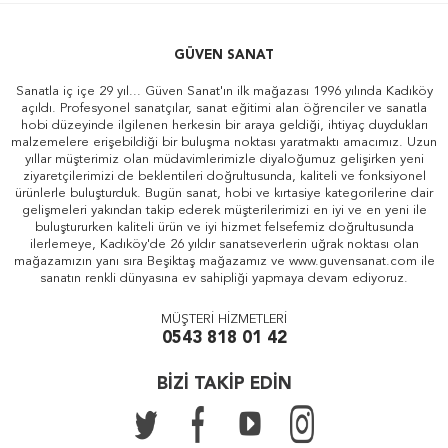
GÜVEN SANAT
Sanatla iç içe 29 yıl... Güven Sanat'ın ilk mağazası 1996 yılında Kadıköy
açıldı. Profesyonel sanatçılar, sanat eğitimi alan öğrenciler ve sanatla
hobi düzeyinde ilgilenen herkesin bir araya geldiği, ihtiyaç duydukları
malzemelere erişebildiği bir buluşma noktası yaratmaktı amacımız. Uzun
yıllar müşterimiz olan müdavimlerimizle diyaloğumuz gelişirken yeni
ziyaretçilerimizi de beklentileri doğrultusunda, kaliteli ve fonksiyonel
ürünlerle buluşturduk. Bugün sanat, hobi ve kırtasiye kategorilerine dair
gelişmeleri yakından takip ederek müşterilerimizi en iyi ve en yeni ile
buluştururken kaliteli ürün ve iyi hizmet felsefemiz doğrultusunda
ilerlemeye, Kadıköy'de 26 yıldır sanatseverlerin uğrak noktası olan
mağazamızın yanı sıra Beşiktaş mağazamız ve www.guvensanat.com ile
sanatın renkli dünyasına ev sahipliği yapmaya devam ediyoruz.
MÜŞTERİ HİZMETLERİ
0543 818 01 42
BİZİ TAKİP EDİN