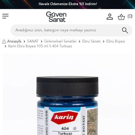
Havale Ödemenize Ekstra %5 İndirim!
(
0
)
Anasayfa
SANAT
Geleneksel Sanatlar
Ebru Sanatı
Ebru Boyası
Karin Ebru Boyası 105 ml S:404 Turkuaz