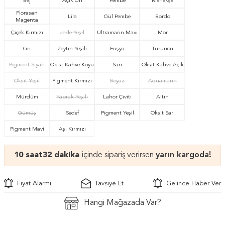
Bej
Açık Gri
Pembe
Menekşe
Florasan
Lila
Gül Pembe
Bordo
Magenta
Çiçek Kırmızı
Jade Yeşil
Ultramarin Mavi
Mor
Gri
Zeytin Yeşili
Fuşya
Turuncu
Pigment Siyah
Okist Kahve Koyu
Sarı
Oksit Kahve Açık
Oksit Yeşil
Pigment Kırmızı
Beyaz
Aquamarin
Mürdüm
Yaprak Yeşili
Lahor Çiviti
Altın
Gümüş
Sedef
Pigment Yeşil
Oksit Sarı
Pigment Mavi
Aşı Kırmızı
10 saat
32 dakika
içinde sipariş verirsen
yarın kargoda!
Fiyat Alarmı
Tavsiye Et
Gelince Haber Ver
Hangi Mağazada Var?