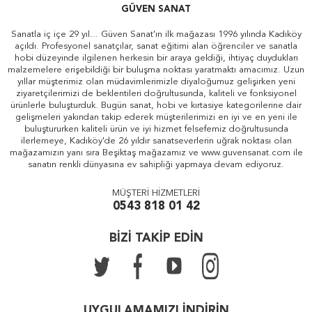
GÜVEN SANAT
Sanatla iç içe 29 yıl... Güven Sanat'ın ilk mağazası 1996 yılında Kadıköy
açıldı. Profesyonel sanatçılar, sanat eğitimi alan öğrenciler ve sanatla
hobi düzeyinde ilgilenen herkesin bir araya geldiği, ihtiyaç duydukları
malzemelere erişebildiği bir buluşma noktası yaratmaktı amacımız. Uzun
yıllar müşterimiz olan müdavimlerimizle diyaloğumuz gelişirken yeni
ziyaretçilerimizi de beklentileri doğrultusunda, kaliteli ve fonksiyonel
ürünlerle buluşturduk. Bugün sanat, hobi ve kırtasiye kategorilerine dair
gelişmeleri yakından takip ederek müşterilerimizi en iyi ve en yeni ile
buluştururken kaliteli ürün ve iyi hizmet felsefemiz doğrultusunda
ilerlemeye, Kadıköy'de 26 yıldır sanatseverlerin uğrak noktası olan
mağazamızın yanı sıra Beşiktaş mağazamız ve www.guvensanat.com ile
sanatın renkli dünyasına ev sahipliği yapmaya devam ediyoruz.
MÜŞTERİ HİZMETLERİ
0543 818 01 42
BİZİ TAKİP EDİN
UYGULAMAMIZI İNDİRİN