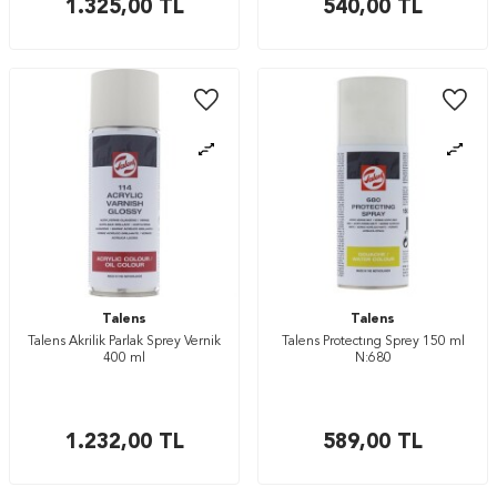
1.325,00
TL
540,00
TL
Talens
Talens
Talens Akrilik Parlak Sprey Vernik
Talens Protectıng Sprey 150 ml
400 ml
N:680
1.232,00
TL
589,00
TL