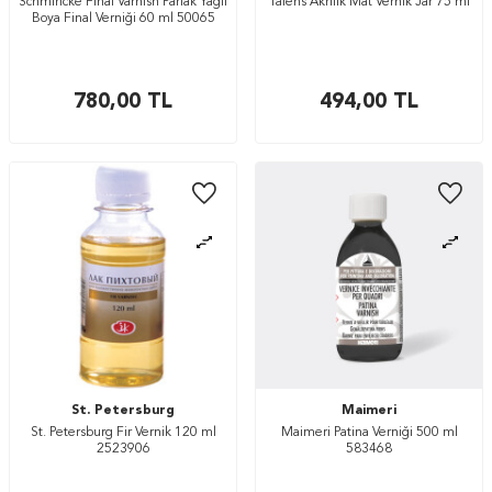
Schmincke Final Varnish Parlak Yağlı
Talens Akrilik Mat Vernik Jar 75 ml
Boya Final Verniği 60 ml 50065
780,00
TL
494,00
TL
St. Petersburg
Maimeri
St. Petersburg Fir Vernik 120 ml
Maimeri Patina Verniği 500 ml
2523906
583468