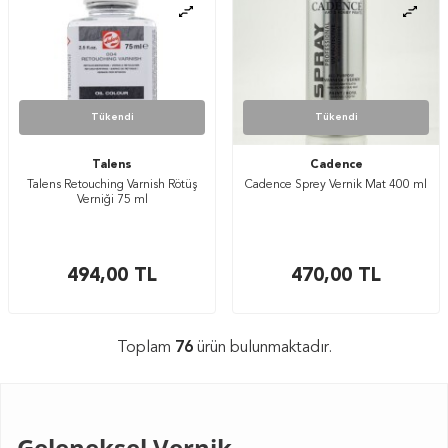
Tükendi
Tükendi
Talens
Cadence
Talens Retouching Varnish Rötüş
Cadence Sprey Vernik Mat 400 ml
Verniği 75 ml
494,00
TL
470,00
TL
Toplam
76
ürün bulunmaktadır.
Geleneksel Vernik