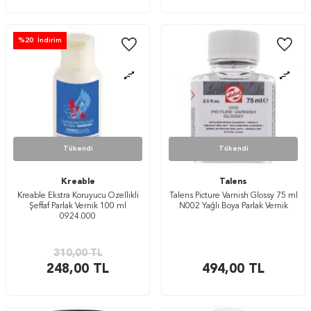
%
20
İndirim
Tükendi
Tükendi
Kreable
Talens
Kreable Ekstra Koruyucu Özellikli
Talens Picture Varnish Glossy 75 ml
Şeffaf Parlak Vernik 100 ml
N002 Yağlı Boya Parlak Vernik
0924.000
310,00
TL
248,00
TL
494,00
TL