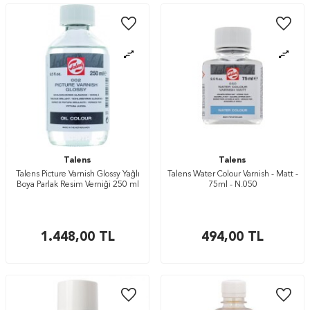
Talens
Talens
Talens Picture Varnish Glossy Yağlı
Talens Water Colour Varnish - Matt -
Boya Parlak Resim Verniği 250 ml
75ml - N.050
1.448,00
TL
494,00
TL