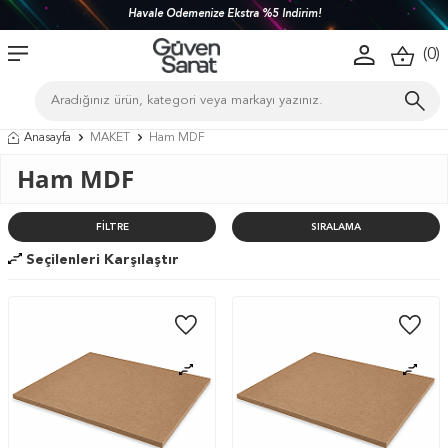
Havale Ödemenize Ekstra %5 İndirim!
(
0
)
Anasayfa
MAKET
Ham MDF
Ham MDF
FILTRE
SIRALAMA
Seçilenleri Karşılaştır