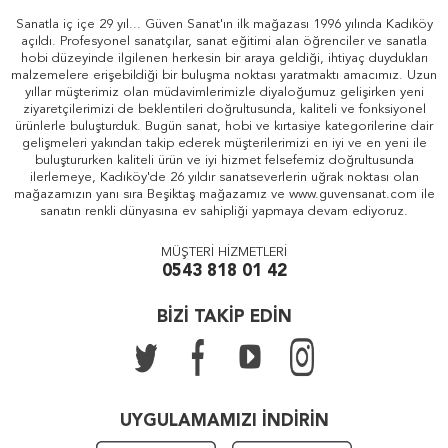
Sanatla iç içe 29 yıl... Güven Sanat'ın ilk mağazası 1996 yılında Kadıköy
açıldı. Profesyonel sanatçılar, sanat eğitimi alan öğrenciler ve sanatla
hobi düzeyinde ilgilenen herkesin bir araya geldiği, ihtiyaç duydukları
malzemelere erişebildiği bir buluşma noktası yaratmaktı amacımız. Uzun
yıllar müşterimiz olan müdavimlerimizle diyaloğumuz gelişirken yeni
ziyaretçilerimizi de beklentileri doğrultusunda, kaliteli ve fonksiyonel
ürünlerle buluşturduk. Bugün sanat, hobi ve kırtasiye kategorilerine dair
gelişmeleri yakından takip ederek müşterilerimizi en iyi ve en yeni ile
buluştururken kaliteli ürün ve iyi hizmet felsefemiz doğrultusunda
ilerlemeye, Kadıköy'de 26 yıldır sanatseverlerin uğrak noktası olan
mağazamızın yanı sıra Beşiktaş mağazamız ve www.guvensanat.com ile
sanatın renkli dünyasına ev sahipliği yapmaya devam ediyoruz.
MÜŞTERİ HİZMETLERİ
0543 818 01 42
BİZİ TAKİP EDİN
UYGULAMAMIZI İNDİRİN