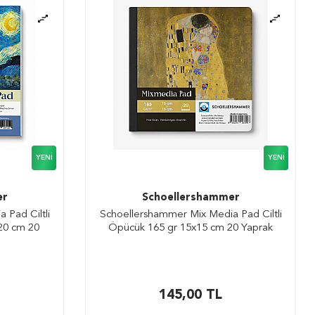
YENI
YENI
er
Schoellershammer
 Pad Ciltli
Schoellershammer Mix Media Pad Ciltli
x20 cm 20
Öpücük 165 gr 15x15 cm 20 Yaprak
145,00
TL