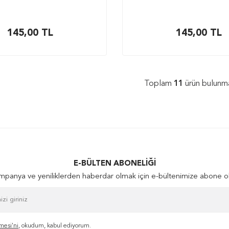
145,00
TL
145,00
TL
Toplam
11
ürün bulunma
E-BÜLTEN ABONELIĞI
panya ve yeniliklerden haberdar olmak için e-bültenimize abone o
mesi'ni
, okudum, kabul ediyorum.