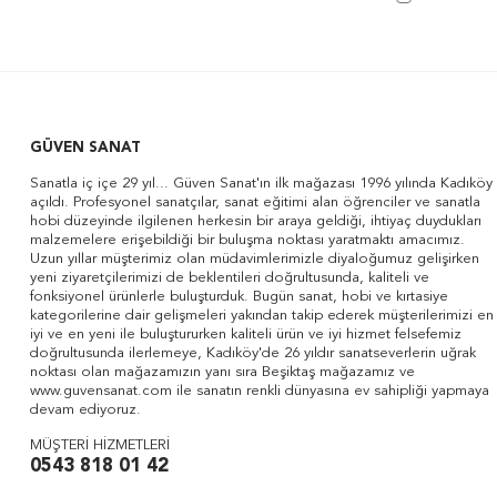
GÜVEN SANAT
Sanatla iç içe 29 yıl... Güven Sanat'ın ilk mağazası 1996 yılında Kadıköy
açıldı. Profesyonel sanatçılar, sanat eğitimi alan öğrenciler ve sanatla
hobi düzeyinde ilgilenen herkesin bir araya geldiği, ihtiyaç duydukları
malzemelere erişebildiği bir buluşma noktası yaratmaktı amacımız.
Uzun yıllar müşterimiz olan müdavimlerimizle diyaloğumuz gelişirken
yeni ziyaretçilerimizi de beklentileri doğrultusunda, kaliteli ve
fonksiyonel ürünlerle buluşturduk. Bugün sanat, hobi ve kırtasiye
kategorilerine dair gelişmeleri yakından takip ederek müşterilerimizi en
iyi ve en yeni ile buluştururken kaliteli ürün ve iyi hizmet felsefemiz
doğrultusunda ilerlemeye, Kadıköy'de 26 yıldır sanatseverlerin uğrak
noktası olan mağazamızın yanı sıra Beşiktaş mağazamız ve
www.guvensanat.com ile sanatın renkli dünyasına ev sahipliği yapmaya
devam ediyoruz.
MÜŞTERİ HİZMETLERİ
0543 818 01 42