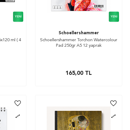
YENI
YENI
Schoellershammer
5x120 ml ( 4
Schoellershammer Torchon Watercolour
Pad 250gr A5 12 yaprak
165,00
TL