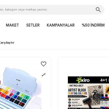
MAKET
SETLER
KAMPANYALAR
%50 İNDİRİM
arşılaştır