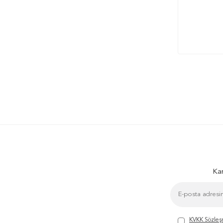
Kam
KVKK Sözleş