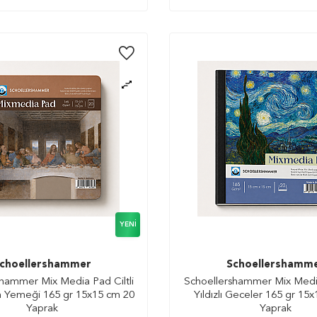
YENI
choellershammer
Schoellershamm
hammer Mix Media Pad Ciltli
Schoellershammer Mix Media
 Yemeği 165 gr 15x15 cm 20
Yıldızlı Geceler 165 gr 15
Yaprak
Yaprak