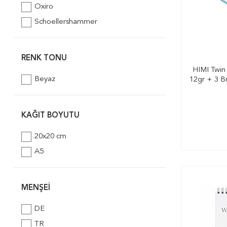
Oxiro
Schoellershammer
RENK TONU
HIMI Twin
Beyaz
12gr + 3 Br
KAĞIT BOYUTU
20x20 cm
A5
MENŞEI
DE
TR