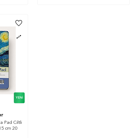
YENI
er
 Pad Ciltli
x15 cm 20