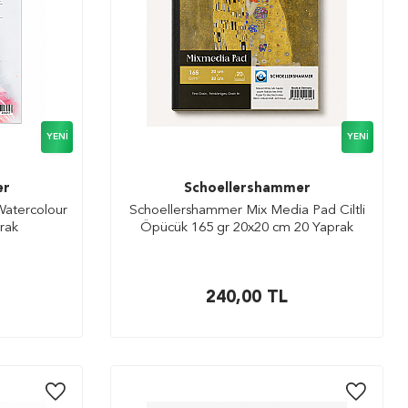
YENI
YENI
er
Schoellershammer
Watercolour
Schoellershammer Mix Media Pad Ciltli
rak
Öpücük 165 gr 20x20 cm 20 Yaprak
240,00
TL