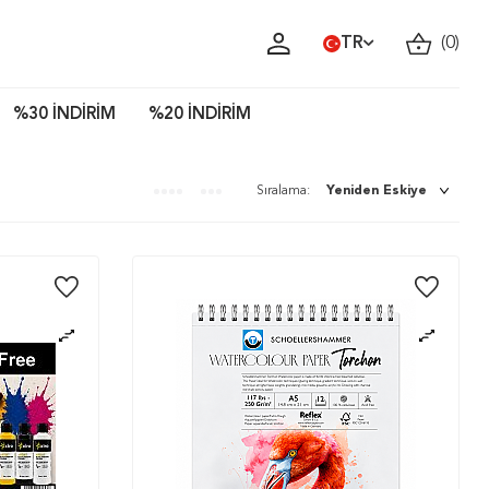
TR
(
0
)
%30 İNDİRİM
%20 İNDİRİM
Sıralama: