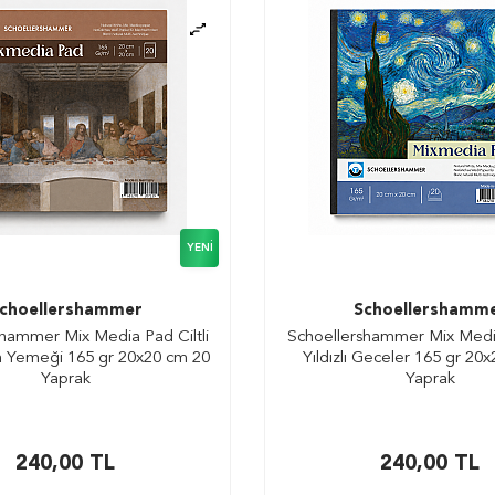
YENI
choellershammer
Schoellershamm
hammer Mix Media Pad Ciltli
Schoellershammer Mix Media
 Yemeği 165 gr 20x20 cm 20
Yıldızlı Geceler 165 gr 20
Yaprak
Yaprak
240,00
TL
240,00
TL