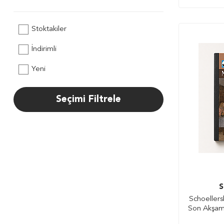
Stoktakiler
İndirimli
Yeni
Seçimi Filtrele
S
Schoellers
Son Akşam