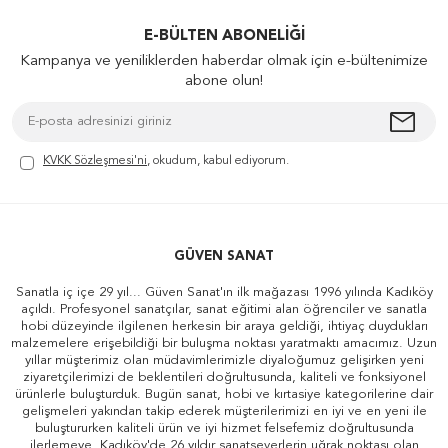
E-BÜLTEN ABONELIĞI
Kampanya ve yeniliklerden haberdar olmak için e-bültenimize
abone olun!
KVKK Sözleşmesi'ni
, okudum, kabul ediyorum.
GÜVEN SANAT
Sanatla iç içe 29 yıl... Güven Sanat'ın ilk mağazası 1996 yılında Kadıköy
açıldı. Profesyonel sanatçılar, sanat eğitimi alan öğrenciler ve sanatla
hobi düzeyinde ilgilenen herkesin bir araya geldiği, ihtiyaç duydukları
malzemelere erişebildiği bir buluşma noktası yaratmaktı amacımız. Uzun
yıllar müşterimiz olan müdavimlerimizle diyaloğumuz gelişirken yeni
ziyaretçilerimizi de beklentileri doğrultusunda, kaliteli ve fonksiyonel
ürünlerle buluşturduk. Bugün sanat, hobi ve kırtasiye kategorilerine dair
gelişmeleri yakından takip ederek müşterilerimizi en iyi ve en yeni ile
buluştururken kaliteli ürün ve iyi hizmet felsefemiz doğrultusunda
ilerlemeye, Kadıköy'de 26 yıldır sanatseverlerin uğrak noktası olan