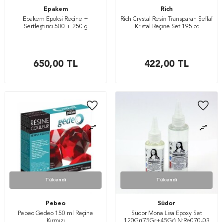
Epakem
Rich
Epakem Epoksi Reçine +
Rich Crystal Resin Transparan Şeffaf
Sertleştirici 500 + 250 g
Kristal Reçine Set 195 cc
650,00
TL
422,00
TL
Tükendi
Tükendi
Pebeo
Südor
Pebeo Gedeo 150 ml Reçine
Südor Mona Lisa Epoxy Set
Kırmızı
120Gr(75Gr+45Gr) N:Re070-03