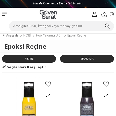
Türkiye'nin her yerine 1450 TL ve üzeri kargo bedava!
(
0
)
Anasayfa
HOBİ
Hobi Yardımcı Ürün
Epoksi Reçine
Epoksi Reçine
FILTRE
SIRALAMA
Seçilenleri Karşılaştır