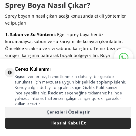
Sprey Boya Nasıl Çıkar?
Sprey boyanın nasıl çıkarılacağı konusunda etkili yöntemler
ve ipuçları:
1. Sabun ve Su Yöntemi:
Eğer sprey boya henüz
kurumadıysa, sabun ve su karışımı ile kolayca çıkarılabilir.
Öncelikle sıcak su ve sıvı sabunu karıştırın. Temiz bezi veya
süngeri karışıma batırarak boyalı bölgeyi silin. Boya
yoğunluğuna göre işlemi tekrarlayın.
Çerez Kullanımı
2. Aseton veya Oje Çıkarıcı Yöntemi:
Aseton veya oje çıkarıcı,
Kişisel verileriniz, hizmetlerimizin daha iyi bir şekilde
sprey boyayı çıkarmada etkilidir. Pamuklu bezi asetona
sunulması için mevzuata uygun bir şekilde toplanıp işlenir.
batırın. Boyalı bölgeyi dikkatlice silin. Boya çıkana kadar
Konuyla ilgili detaylı bilgi almak için Gizlilik Politikamızı
inceleyebilirsiniz.
Reddet
seçeneğine tıklamanız halinde
işlemi tekrarlayın.
yalnızca internet sitemizin çalışması için gerekli çerezler
kullanılacaktır.
3. Tiner veya Beyaz Alkol Kullanımı:
Tiner ve beyaz alkol,
Çerezleri Özelleştir
sprey boyayı çözmede güçlü bir çözümdür. Temiz bezi tiner
veya beyaz alkole batırın. Boyalı yüzeyi silin. İşlemi
Hepsini Kabul Et
tekrarlayarak boyanın tamamen çıkmasını sağlayın.