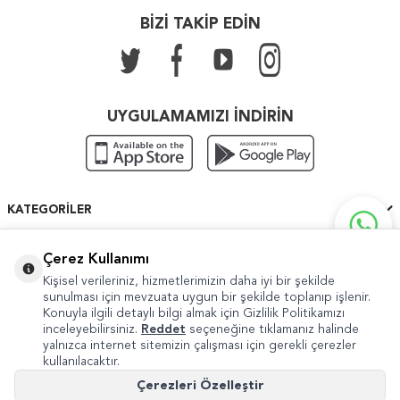
BİZİ TAKİP EDİN
UYGULAMAMIZI İNDİRİN
KATEGORILER
ÖNEMLI BILGILER
Çerez Kullanımı
Kişisel verileriniz, hizmetlerimizin daha iyi bir şekilde
HIZLI ERIŞIM
sunulması için mevzuata uygun bir şekilde toplanıp işlenir.
Konuyla ilgili detaylı bilgi almak için Gizlilik Politikamızı
inceleyebilirsiniz.
Reddet
seçeneğine tıklamanız halinde
yalnızca internet sitemizin çalışması için gerekli çerezler
kullanılacaktır.
Copyright © 2022 Güven Sanat
Çerezleri Özelleştir
Şikayet ve Önerileriniz İçin
internet@guvensanat.com