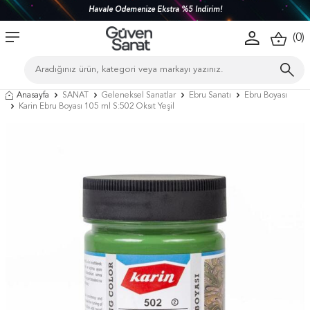
Havale Ödemenize Ekstra %5 İndirim!
(
0
)
Anasayfa
SANAT
Geleneksel Sanatlar
Ebru Sanatı
Ebru Boyası
Karin Ebru Boyası 105 ml S:502 Oksıt Yeşil