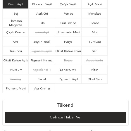
Oksit Yeşil
Floresan Yeşil
Çağla Yeşili
Açık Mavi
Bej
Açık Gri
Pembe
Menekşe
Florasan
Lila
Gül Pembe
Bordo
Magenta
Çiçek Kırmızı
Jade Yeşil
Ultramarin Mavi
Mor
Gri
Zeytin Yeşili
Fuşya
Turkuaz
Turuncu
Pigment Siyah
Okist Kahve Koyu
Sarı
Oksit Kahve Açık
Pigment Kırmızı
Beyaz
Aquamarin
Mürdüm
Yaprak Yeşili
Lahor Çiviti
Altın
Gümüş
Sedef
Pigment Yeşil
Oksit Sarı
Pigment Mavi
Aşı Kırmızı
Tükendi
Gelince Haber Ver