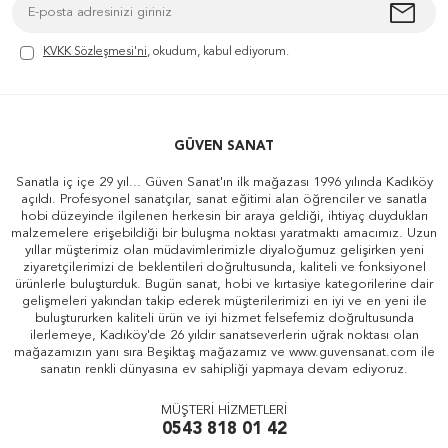
KVKK Sözleşmesi'ni
, okudum, kabul ediyorum.
GÜVEN SANAT
Sanatla iç içe 29 yıl... Güven Sanat'ın ilk mağazası 1996 yılında Kadıköy
açıldı. Profesyonel sanatçılar, sanat eğitimi alan öğrenciler ve sanatla
hobi düzeyinde ilgilenen herkesin bir araya geldiği, ihtiyaç duydukları
malzemelere erişebildiği bir buluşma noktası yaratmaktı amacımız. Uzun
yıllar müşterimiz olan müdavimlerimizle diyaloğumuz gelişirken yeni
ziyaretçilerimizi de beklentileri doğrultusunda, kaliteli ve fonksiyonel
ürünlerle buluşturduk. Bugün sanat, hobi ve kırtasiye kategorilerine dair
gelişmeleri yakından takip ederek müşterilerimizi en iyi ve en yeni ile
buluştururken kaliteli ürün ve iyi hizmet felsefemiz doğrultusunda
ilerlemeye, Kadıköy'de 26 yıldır sanatseverlerin uğrak noktası olan
mağazamızın yanı sıra Beşiktaş mağazamız ve www.guvensanat.com ile
sanatın renkli dünyasına ev sahipliği yapmaya devam ediyoruz.
MÜŞTERİ HİZMETLERİ
0543 818 01 42