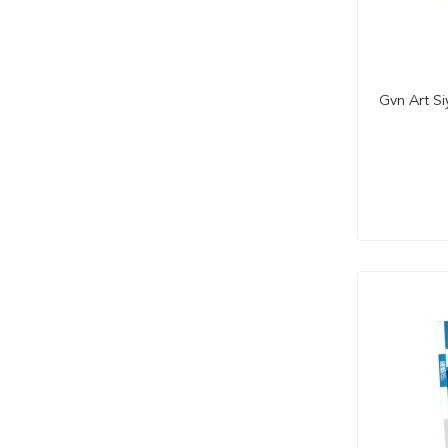
70x90 cm
80x80 cm
Gvn Art S