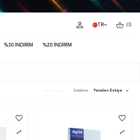
ava!
TR
(
0
)
%30 İNDİRİM
%20 İNDİRİM
Sıralama: