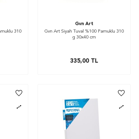
Gvn Art
amuklu 310
Gvn Art Siyah Tuval %100 Pamuklu 310
g 30x40 cm
335,00
TL