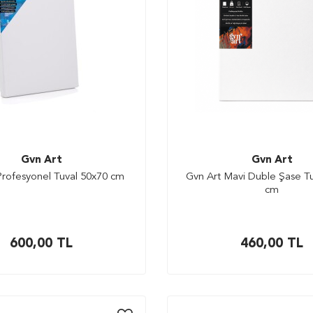
Gvn Art
Gvn Art
Profesyonel Tuval 50x70 cm
Gvn Art Mavi Duble Şase T
cm
600,00
TL
460,00
TL