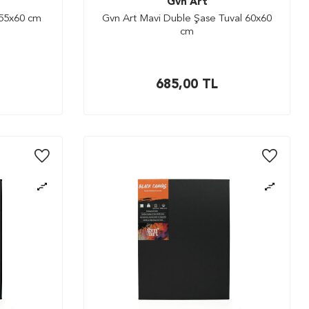
Gvn Art
 55x60 cm
Gvn Art Mavi Duble Şase Tuval 60x60
cm
685,00
TL