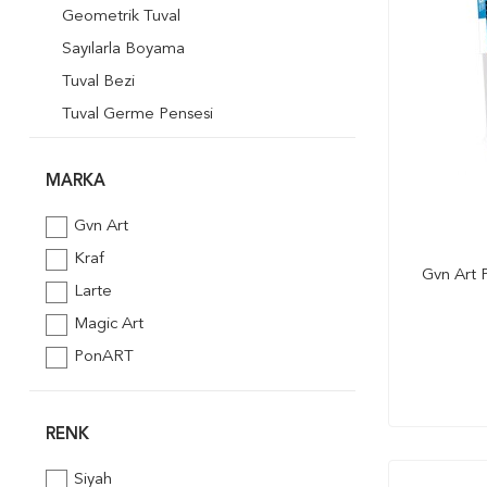
Geometrik Tuval
Sayılarla Boyama
Tuval Bezi
Tuval Germe Pensesi
Desenli Tuval
MARKA
Gvn Art
Kraf
Gvn Art 
Larte
Magic Art
PonART
RENK
Siyah