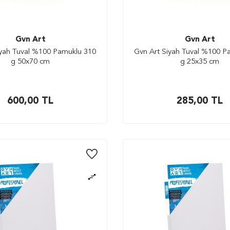
Gvn Art
Gvn Art
iyah Tuval %100 Pamuklu 310
Gvn Art Siyah Tuval %100 P
g 50x70 cm
g 25x35 cm
600,00
TL
285,00
TL