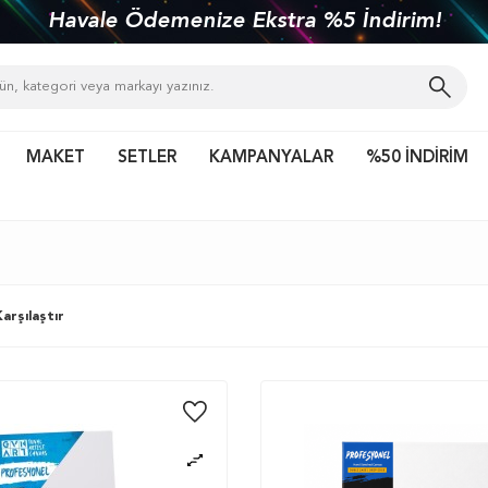
kiye'nin her yerine 1450 TL ve üzeri kargo bed
MAKET
SETLER
KAMPANYALAR
%50 İNDİRİM
arşılaştır