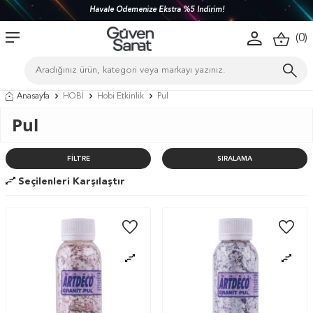
Havale Ödemenize Ekstra %5 İndirim!
(
0
)
Anasayfa
HOBİ
Hobi Etkinlik
Pul
Pul
FILTRE
SIRALAMA
Seçilenleri Karşılaştır