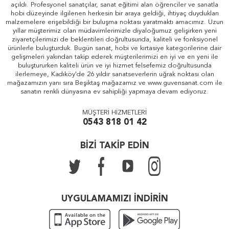
açıldı. Profesyonel sanatçılar, sanat eğitimi alan öğrenciler ve sanatla
hobi düzeyinde ilgilenen herkesin bir araya geldiği, ihtiyaç duydukları
malzemelere erişebildiği bir buluşma noktası yaratmaktı amacımız. Uzun
yıllar müşterimiz olan müdavimlerimizle diyaloğumuz gelişirken yeni
ziyaretçilerimizi de beklentileri doğrultusunda, kaliteli ve fonksiyonel
ürünlerle buluşturduk. Bugün sanat, hobi ve kırtasiye kategorilerine dair
gelişmeleri yakından takip ederek müşterilerimizi en iyi ve en yeni ile
buluştururken kaliteli ürün ve iyi hizmet felsefemiz doğrultusunda
ilerlemeye, Kadıköy'de 26 yıldır sanatseverlerin uğrak noktası olan
mağazamızın yanı sıra Beşiktaş mağazamız ve www.guvensanat.com ile
sanatın renkli dünyasına ev sahipliği yapmaya devam ediyoruz.
MÜŞTERİ HİZMETLERİ
0543 818 01 42
BİZİ TAKİP EDİN
UYGULAMAMIZI İNDİRİN