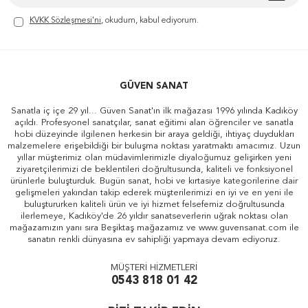
KVKK Sözleşmesi'ni
, okudum, kabul ediyorum.
GÜVEN SANAT
Sanatla iç içe 29 yıl... Güven Sanat'ın ilk mağazası 1996 yılında Kadıköy
açıldı. Profesyonel sanatçılar, sanat eğitimi alan öğrenciler ve sanatla
hobi düzeyinde ilgilenen herkesin bir araya geldiği, ihtiyaç duydukları
malzemelere erişebildiği bir buluşma noktası yaratmaktı amacımız. Uzun
yıllar müşterimiz olan müdavimlerimizle diyaloğumuz gelişirken yeni
ziyaretçilerimizi de beklentileri doğrultusunda, kaliteli ve fonksiyonel
ürünlerle buluşturduk. Bugün sanat, hobi ve kırtasiye kategorilerine dair
gelişmeleri yakından takip ederek müşterilerimizi en iyi ve en yeni ile
buluştururken kaliteli ürün ve iyi hizmet felsefemiz doğrultusunda
ilerlemeye, Kadıköy'de 26 yıldır sanatseverlerin uğrak noktası olan
mağazamızın yanı sıra Beşiktaş mağazamız ve www.guvensanat.com ile
sanatın renkli dünyasına ev sahipliği yapmaya devam ediyoruz.
MÜŞTERİ HİZMETLERİ
0543 818 01 42