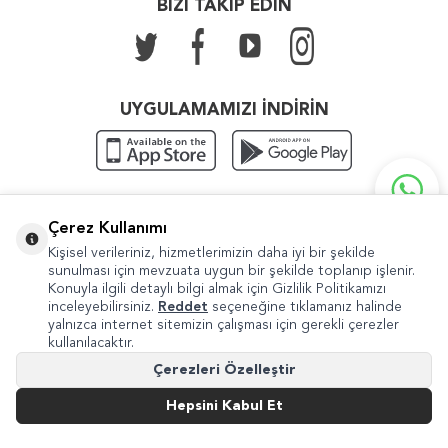
BİZİ TAKİP EDİN
UYGULAMAMIZI İNDİRİN
KATEGORILER
Çerez Kullanımı
Kişisel verileriniz, hizmetlerimizin daha iyi bir şekilde
ÖNEMLI BILGILER
sunulması için mevzuata uygun bir şekilde toplanıp işlenir.
Konuyla ilgili detaylı bilgi almak için Gizlilik Politikamızı
HIZLI ERIŞIM
inceleyebilirsiniz.
Reddet
seçeneğine tıklamanız halinde
yalnızca internet sitemizin çalışması için gerekli çerezler
kullanılacaktır.
Çerezleri Özelleştir
Hepsini Kabul Et
Copyright © 2022 Güven Sanat
Şikayet ve Önerileriniz İçin
internet@guvensanat.com