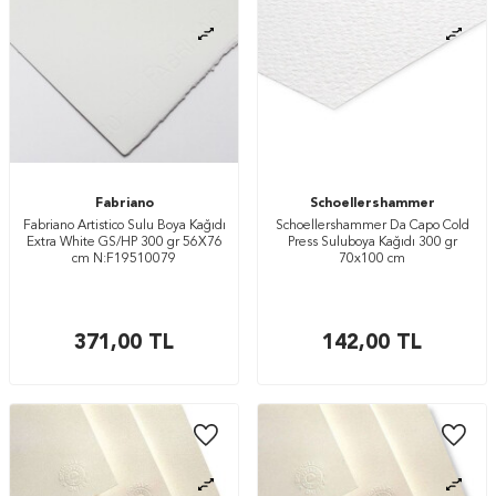
Fabriano
Schoellershammer
Fabriano Artistico Sulu Boya Kağıdı
Schoellershammer Da Capo Cold
Extra White GS/HP 300 gr 56X76
Press Suluboya Kağıdı 300 gr
cm N:F19510079
70x100 cm
371,00
TL
142,00
TL