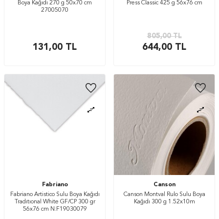
Boya Kağıdı 270 g 50x70 cm
Press Classic 425 g 56x76 cm
27005070
805,00
TL
131,00
TL
644,00
TL
Fabriano
Canson
Fabriano Artistico Sulu Boya Kağıdı
Canson Montval Rulo Sulu Boya
Tradıtıonal White GF/CP 300 gr
Kağıdı 300 g 1.52x10m
56x76 cm N:F19030079