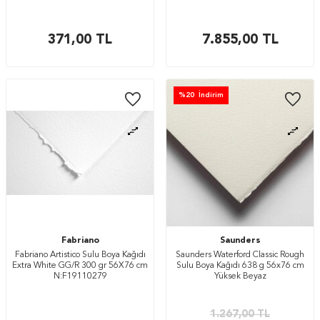
371,00
TL
7.855,00
TL
%
20
İndirim
Fabriano
Saunders
Fabriano Artistico Sulu Boya Kağıdı
Saunders Waterford Classic Rough
Extra White GG/R 300 gr 56X76 cm
Sulu Boya Kağıdı 638 g 56x76 cm
N:F19110279
Yüksek Beyaz
1.267,00
TL