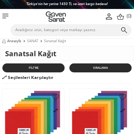
Sipariş Oluştur, Aynı Gün Ücretsiz Depodan Teslim Al!
(
0
)
Anasayfa
SANAT
Sanatsal Kağıt
Sanatsal Kağıt
FILTRE
SIRALAMA
Seçilenleri Karşılaştır