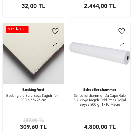
32,00
TL
2.444,00
TL
%
20
İndirim
Bockingford
Schoellershammer
Bockingford Sulu Boya Kağıdı Tekli
Schoellershammer Da Capo Rulo
300 g 56x76 cm
Suluboya Kağıdı Cold Press Doğal
Beyaz 300 gr 1x10 Metre
387,00
TL
309,60
TL
4.800,00
TL