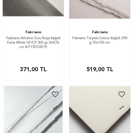
Fabriano
Fabriano
Fabriano Artistico Sulu Boya Kağıdı
Fabriano Tiepolo Gravür Kağıdı 290
Extra White GF/CP 300 gr 56X76
g 70x100 cm
cm N:F19010079
371,00
TL
519,00
TL