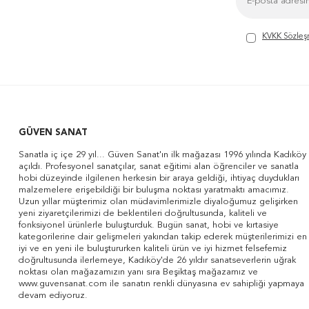
KVKK Sözleş
GÜVEN SANAT
Sanatla iç içe 29 yıl... Güven Sanat'ın ilk mağazası 1996 yılında Kadıköy
açıldı. Profesyonel sanatçılar, sanat eğitimi alan öğrenciler ve sanatla
hobi düzeyinde ilgilenen herkesin bir araya geldiği, ihtiyaç duydukları
malzemelere erişebildiği bir buluşma noktası yaratmaktı amacımız.
Uzun yıllar müşterimiz olan müdavimlerimizle diyaloğumuz gelişirken
yeni ziyaretçilerimizi de beklentileri doğrultusunda, kaliteli ve
fonksiyonel ürünlerle buluşturduk. Bugün sanat, hobi ve kırtasiye
kategorilerine dair gelişmeleri yakından takip ederek müşterilerimizi en
iyi ve en yeni ile buluştururken kaliteli ürün ve iyi hizmet felsefemiz
doğrultusunda ilerlemeye, Kadıköy'de 26 yıldır sanatseverlerin uğrak
noktası olan mağazamızın yanı sıra Beşiktaş mağazamız ve
www.guvensanat.com ile sanatın renkli dünyasına ev sahipliği yapmaya
devam ediyoruz.