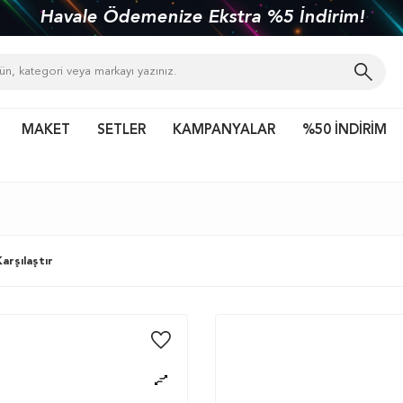
Havale Ödemenize Ekstra %5 İndirim!
MAKET
SETLER
KAMPANYALAR
%50 İNDİRİM
arşılaştır