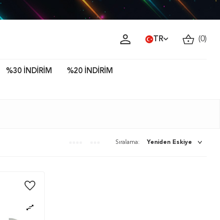
TR
(
0
)
%30 İNDİRİM
%20 İNDİRİM
Sıralama: