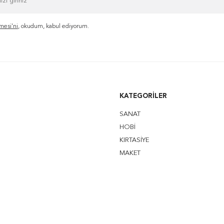
mesi'ni
, okudum, kabul ediyorum.
KATEGORILER
SANAT
HOBİ
KIRTASİYE
MAKET