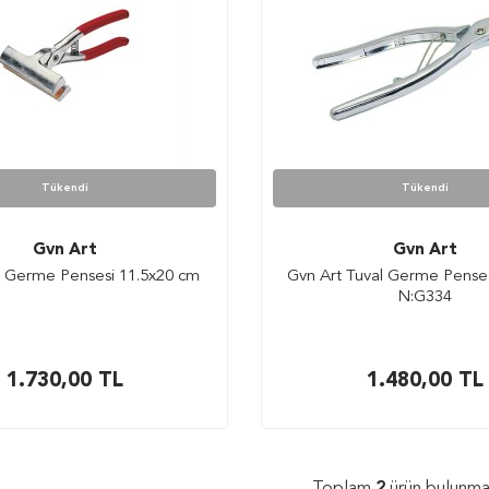
Tükendi
Tükendi
Gvn Art
Gvn Art
l Germe Pensesi 11.5x20 cm
Gvn Art Tuval Germe Pense
N:G334
1.730,00
TL
1.480,00
TL