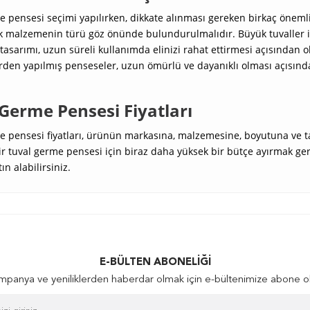
 pensesi seçimi yapılırken, dikkate alınması gereken birkaç önemli 
ak malzemenin türü göz önünde bulundurulmalıdır. Büyük tuvaller i
asarımı, uzun süreli kullanımda elinizi rahat ettirmesi açısından o
den yapılmış penseseler, uzun ömürlü ve dayanıklı olması açısında
Germe Pensesi Fiyatları
 pensesi fiyatları, ürünün markasına, malzemesine, boyutuna ve tasa
ir tuval germe pensesi için biraz daha yüksek bir bütçe ayırmak gere
tın alabilirsiniz.
E-BÜLTEN ABONELIĞI
panya ve yeniliklerden haberdar olmak için e-bültenimize abone o