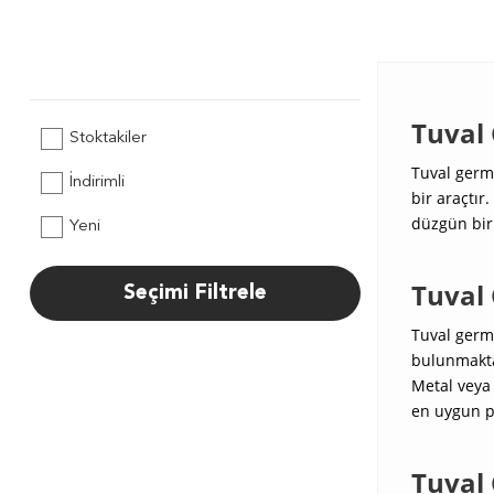
Tuval
Stoktakiler
Tuval germe
İndirimli
bir araçtır
düzgün bir 
Yeni
Tuval 
Seçimi Filtrele
Tuval germe
bulunmaktad
Metal veya
en uygun pe
Tuval