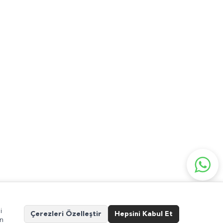
niz İçin
internet@guvensanat.com
i
Çerezleri Özelleştir
Hepsini Kabul Et
in