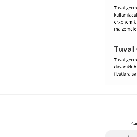
Tuval germe
kullanılac
ergonomik t
malzemeler
Tuval 
Tuval germe
dayanıklı b
fiyatlara sa
Kam