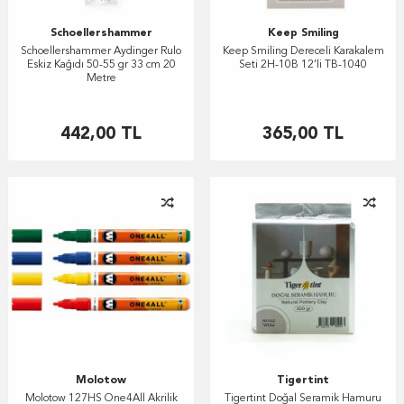
Schoellershammer
Keep Smiling
Schoellershammer Aydinger Rulo
Keep Smiling Dereceli Karakalem
Eskiz Kağıdı 50-55 gr 33 cm 20
Seti 2H-10B 12’li TB-1040
Metre
442,00
TL
365,00
TL
Molotow
Tigertint
Molotow 127HS One4All Akrilik
Tigertint Doğal Seramik Hamuru