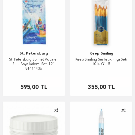
St. Petersburg
Keep Smiling
St. Petersburg Sonnet Aquarell
Keep Smiling Sentetik Fırça Seti
Sulu Boya Kalemi Seti 12’li
10’lu G115
81411436
Tuval
Defter
595,00
TL
355,00
TL