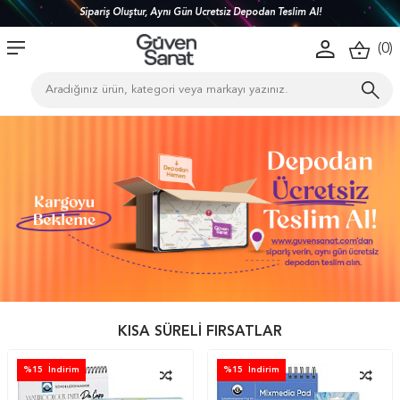
Sipariş Oluştur, Aynı Gün Ücretsiz Depodan Teslim Al!
(
0
)
KISA SÜRELİ FIRSATLAR
%
15
İndirim
%
15
İndirim