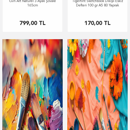
Gvn Art Naturel 3 Ayak Şövale
Tigertint Sketchbook Dikişli Eskiz
165cm
Defteri 100 gr A5 80 Yaprak
799,00
TL
170,00
TL