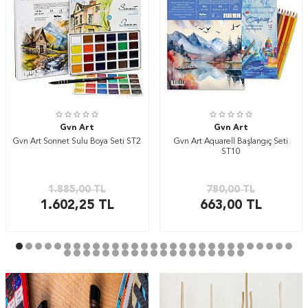
Gvn Art
Gvn Art
Gvn Art Sonnet Sulu Boya Seti ST2
Gvn Art Aquarell Başlangıç Seti
ST10
1.885,00
TL
780,00
TL
1.602,25
TL
663,00
TL