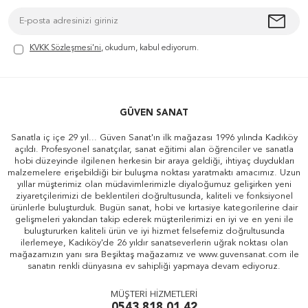
KVKK Sözleşmesi'ni
, okudum, kabul ediyorum.
GÜVEN SANAT
Sanatla iç içe 29 yıl... Güven Sanat'ın ilk mağazası 1996 yılında Kadıköy
açıldı. Profesyonel sanatçılar, sanat eğitimi alan öğrenciler ve sanatla
hobi düzeyinde ilgilenen herkesin bir araya geldiği, ihtiyaç duydukları
malzemelere erişebildiği bir buluşma noktası yaratmaktı amacımız. Uzun
yıllar müşterimiz olan müdavimlerimizle diyaloğumuz gelişirken yeni
ziyaretçilerimizi de beklentileri doğrultusunda, kaliteli ve fonksiyonel
ürünlerle buluşturduk. Bugün sanat, hobi ve kırtasiye kategorilerine dair
gelişmeleri yakından takip ederek müşterilerimizi en iyi ve en yeni ile
buluştururken kaliteli ürün ve iyi hizmet felsefemiz doğrultusunda
ilerlemeye, Kadıköy'de 26 yıldır sanatseverlerin uğrak noktası olan
mağazamızın yanı sıra Beşiktaş mağazamız ve www.guvensanat.com ile
sanatın renkli dünyasına ev sahipliği yapmaya devam ediyoruz.
MÜŞTERİ HİZMETLERİ
0543 818 01 42