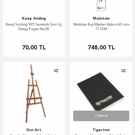
Keep Smiling
Molotow
Keep Smiling 595 Sentetik Sivri Uç
Molotow Boş Marker Kalem 60 mm
Detay Fırçası No:00
711EM
70,00
TL
748,00
TL
Tükendi
Gvn Art
Tigertint