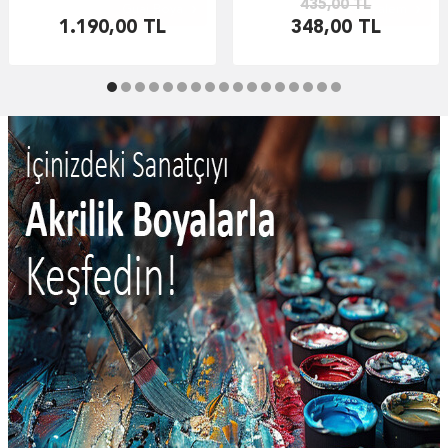
435,00
TL
Guaj Boya
Karakalem
1.190,00
TL
348,00
TL