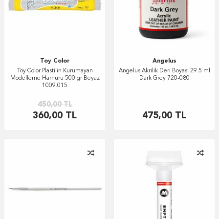
Toy Color
Angelus
Toy Color Plastilin Kurumayan
Angelus Akrilik Deri Boyası 29.5 ml
Modelleme Hamuru 500 gr Beyaz
Dark Grey 720-080
1009.015
450,00
TL
360,00
TL
475,00
TL