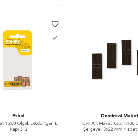
Eshel
Demirkol Make
et 1:200 Ölçek Dikdörtgen E
Gvn Art Maket Kapı 1:100 
Kapı 3’lü
Çerçeveli 9x22 mm 4 adet