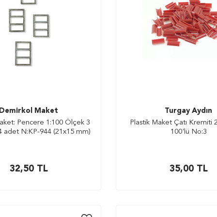
Demirkol Maket
Turgay Aydın
aket: Pencere 1:100 Ölçek 3
Plastik Maket Çatı Kremit
 4 adet N:KP-944 (21x15 mm)
100'lü No:3
32,50
TL
35,00
TL