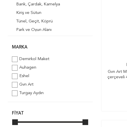
Bank, Çardak, Kamelya
Kiriş ve Sütun
Tünel, Geçit, Köprü
Park ve Oyun Alanı
Havuz, Şezlong, Şemsiye
Ev Eşyaları
MARKA
Hayvan Barınakları
Demirkol Maket
Maket Evler
Auhagen
Gvn Art M
Eshel
çerçeveli
Gvn Art
Turgay Aydın
FIYAT