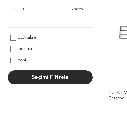
Stoktakiler
İndirimli
Yeni
Seçimi Filtrele
Gvn Art M
Çerçeveli