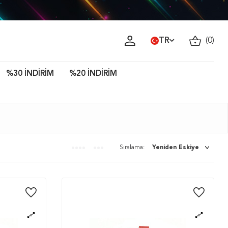
ava!
TR
(
0
)
%30 İNDİRİM
%20 İNDİRİM
Sıralama: