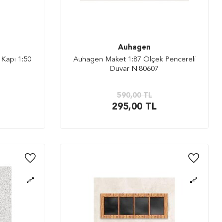
Auhagen
Kapı 1:50
Auhagen Maket 1:87 Ölçek Pencereli
Duvar N:80607
590,00
TL
295,00
TL