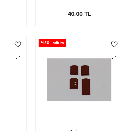
40,00
TL
%
50
İndirim