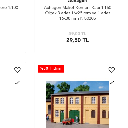
Auhagen
ere 1:100
Auhagen Maket Kemerli Kapı 1:160
Ölçek 3 adet 16x25 mm ve 1 adet
16x38 mm N:80205
59,00
TL
29,50
TL
%
50
İndirim