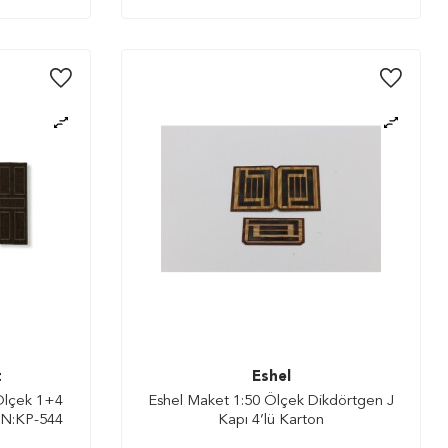
t
Eshel
Ölçek 1+4
Eshel Maket 1:50 Ölçek Dikdörtgen J
 N:KP-544
Kapı 4’lü Karton