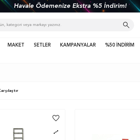
kiye'nin her yerine 1450 TL ve üzeri kargo bed
MAKET
SETLER
KAMPANYALAR
%50 İNDİRİM
arşılaştır