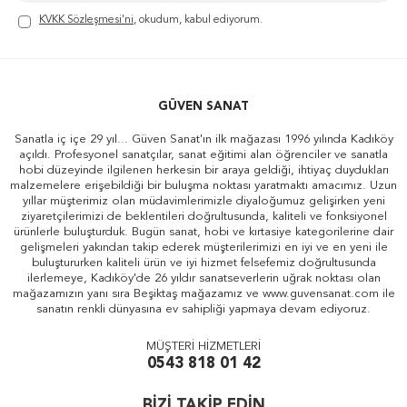
KVKK Sözleşmesi'ni
, okudum, kabul ediyorum.
GÜVEN SANAT
Sanatla iç içe 29 yıl... Güven Sanat'ın ilk mağazası 1996 yılında Kadıköy
açıldı. Profesyonel sanatçılar, sanat eğitimi alan öğrenciler ve sanatla
hobi düzeyinde ilgilenen herkesin bir araya geldiği, ihtiyaç duydukları
malzemelere erişebildiği bir buluşma noktası yaratmaktı amacımız. Uzun
yıllar müşterimiz olan müdavimlerimizle diyaloğumuz gelişirken yeni
ziyaretçilerimizi de beklentileri doğrultusunda, kaliteli ve fonksiyonel
ürünlerle buluşturduk. Bugün sanat, hobi ve kırtasiye kategorilerine dair
gelişmeleri yakından takip ederek müşterilerimizi en iyi ve en yeni ile
buluştururken kaliteli ürün ve iyi hizmet felsefemiz doğrultusunda
ilerlemeye, Kadıköy'de 26 yıldır sanatseverlerin uğrak noktası olan
mağazamızın yanı sıra Beşiktaş mağazamız ve www.guvensanat.com ile
sanatın renkli dünyasına ev sahipliği yapmaya devam ediyoruz.
MÜŞTERİ HİZMETLERİ
0543 818 01 42
BİZİ TAKİP EDİN