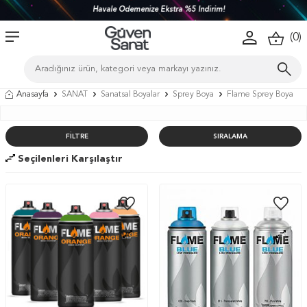
Havale Ödemenize Ekstra %5 İndirim!
(
0
)
Anasayfa
SANAT
Sanatsal Boyalar
Sprey Boya
Flame Sprey Boya
FILTRE
SIRALAMA
Seçilenleri Karşılaştır