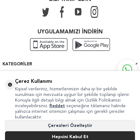
UYGULAMAMIZI İNDİRİN
KATEGORILER
ÖNEMLI BILGILER
Çerez Kullanımı
Kişisel verileriniz, hizmetlerimizin daha iyi bir şekilde
HIZLI ERIŞIM
sunulması için mevzuata uygun bir şekilde toplanıp işlenir.
Konuyla ilgili detaylı bilgi almak için Gizlilik Politikamızı
inceleyebilirsiniz.
Reddet
seçeneğine tıklamanız halinde
yalnızca internet sitemizin çalışması için gerekli çerezler
kullanılacaktır.
Copyright © 2022 Güven Sanat
Çerezleri Özelleştir
Şikayet ve Önerileriniz İçin
internet@guvensanat.com
Hepsini Kabul Et