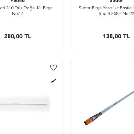
Pebeo
Südor
ri 210 Düz Doğal Kıl Fırça
Südor Fırça Yassı Uc Brıstle 
No:14
Sap S:258F No:2
280,00
TL
138,00
TL