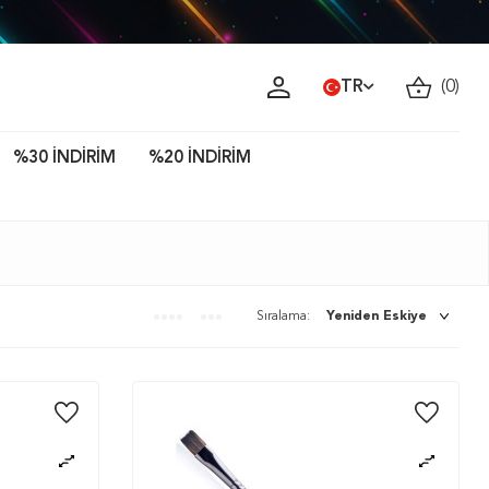
ava!
TR
(
0
)
%30 İNDİRİM
%20 İNDİRİM
Sıralama: