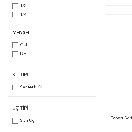
1/2
1/4
1/8
5/8
MENŞEI
50
CN
DE
KIL TIPI
Sentetik Kıl
UÇ TIPI
Fanart Ser
Sivri Uç