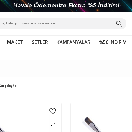
kiye'nin her yerine 1450 TL ve üzeri kargo bed
MAKET
SETLER
KAMPANYALAR
%50 İNDİRİM
arşılaştır