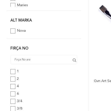
Maries
Pebeo
Rembrandt
ALT MARKA
Südor
Nova
FIRÇA NO
1
2
Gvn Art Se
4
6
3/4
3/8