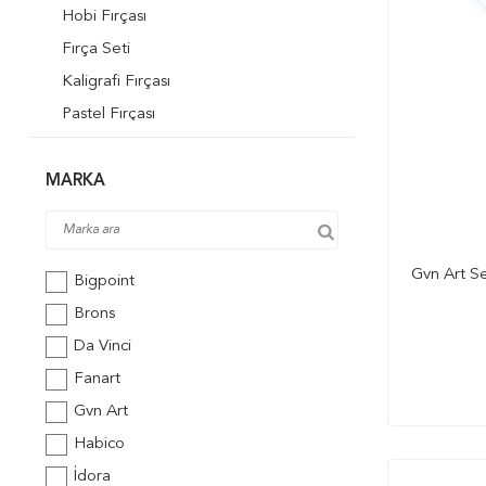
Hobi Fırçası
Fırça Seti
Kaligrafi Fırçası
Pastel Fırçası
Rulo Fırça
Ponpon Fırça
MARKA
Su Hazneli Fırça
Kauçuk Fırça
Gvn Art Se
Yelpaze Fırça
Bigpoint
Zemin Fırça
Brons
Stencil Fırçası
Da Vinci
Tezhip Fırçası
Fanart
Liner Fırça
Gvn Art
Habico
İdora