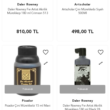
Daler Rowney
Artscholar
Daler Rowney Fw Artist Akrilik
Artscholar Çini Mürekkebi Siyah
Mürekkep 180 ml Crimson 513
500Ml
810,00
TL
498,00
TL
Tükendi
Tükendi
Picador
Daler Rowney
Picador Çini Mürekkebi 15 ml Mavi
Daler Rowney Fw Artist Akrilik
Mürekkep 180 ml Black 28