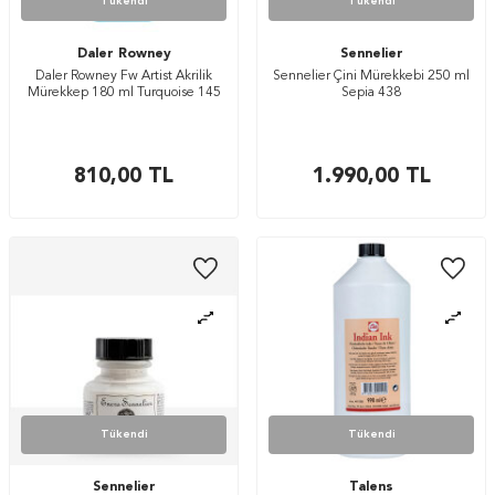
Tükendi
Tükendi
Daler Rowney
Sennelier
Daler Rowney Fw Artist Akrilik
Sennelier Çini Mürekkebi 250 ml
Mürekkep 180 ml Turquoise 145
Sepia 438
810,00
TL
1.990,00
TL
Tükendi
Tükendi
Sennelier
Talens