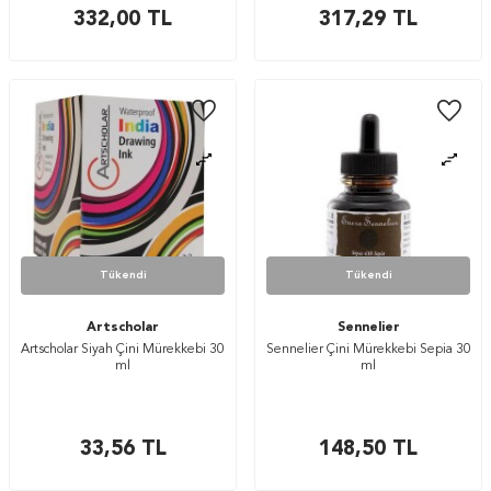
332,00
TL
317,29
TL
Tükendi
Tükendi
Artscholar
Sennelier
Artscholar Siyah Çini Mürekkebi 30
Sennelier Çini Mürekkebi Sepia 30
ml
ml
33,56
TL
148,50
TL