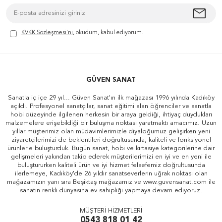
KVKK Sözleşmesi'ni
, okudum, kabul ediyorum.
GÜVEN SANAT
Sanatla iç içe 29 yıl... Güven Sanat'ın ilk mağazası 1996 yılında Kadıköy
açıldı. Profesyonel sanatçılar, sanat eğitimi alan öğrenciler ve sanatla
hobi düzeyinde ilgilenen herkesin bir araya geldiği, ihtiyaç duydukları
malzemelere erişebildiği bir buluşma noktası yaratmaktı amacımız. Uzun
yıllar müşterimiz olan müdavimlerimizle diyaloğumuz gelişirken yeni
ziyaretçilerimizi de beklentileri doğrultusunda, kaliteli ve fonksiyonel
ürünlerle buluşturduk. Bugün sanat, hobi ve kırtasiye kategorilerine dair
gelişmeleri yakından takip ederek müşterilerimizi en iyi ve en yeni ile
buluştururken kaliteli ürün ve iyi hizmet felsefemiz doğrultusunda
ilerlemeye, Kadıköy'de 26 yıldır sanatseverlerin uğrak noktası olan
mağazamızın yanı sıra Beşiktaş mağazamız ve www.guvensanat.com ile
sanatın renkli dünyasına ev sahipliği yapmaya devam ediyoruz.
MÜŞTERİ HİZMETLERİ
0543 818 01 42