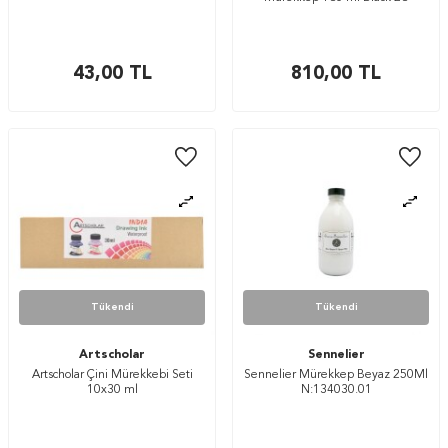
43,00
TL
810,00
TL
Tükendi
Tükendi
Artscholar
Sennelier
Artscholar Çini Mürekkebi Seti
Sennelier Mürekkep Beyaz 250Ml
10x30 ml
N:134030.01