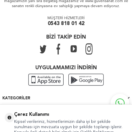
mağazamızın yanı sıra Beşiktaş mağazamız ve www.guvensanat.com ile
sanatın renkli dünyasına ev sahipliği yapmaya devam ediyoruz.
MÜŞTERİ HİZMETLERİ
0543 818 01 42
BİZİ TAKİP EDİN
UYGULAMAMIZI İNDİRİN
KATEGORILER
ÖNEMLI BILGILER
Çerez Kullanımı
Kişisel verileriniz, hizmetlerimizin daha iyi bir şekilde
HIZLI ERIŞIM
sunulması için mevzuata uygun bir şekilde toplanıp işlenir.