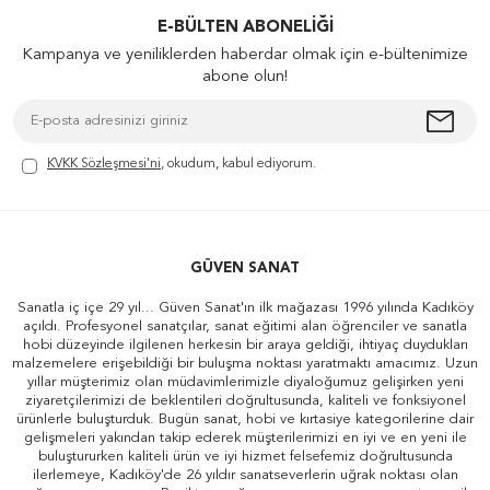
E-BÜLTEN ABONELIĞI
Kampanya ve yeniliklerden haberdar olmak için e-bültenimize
abone olun!
KVKK Sözleşmesi'ni
, okudum, kabul ediyorum.
GÜVEN SANAT
Sanatla iç içe 29 yıl... Güven Sanat'ın ilk mağazası 1996 yılında Kadıköy
açıldı. Profesyonel sanatçılar, sanat eğitimi alan öğrenciler ve sanatla
hobi düzeyinde ilgilenen herkesin bir araya geldiği, ihtiyaç duydukları
malzemelere erişebildiği bir buluşma noktası yaratmaktı amacımız. Uzun
yıllar müşterimiz olan müdavimlerimizle diyaloğumuz gelişirken yeni
ziyaretçilerimizi de beklentileri doğrultusunda, kaliteli ve fonksiyonel
ürünlerle buluşturduk. Bugün sanat, hobi ve kırtasiye kategorilerine dair
gelişmeleri yakından takip ederek müşterilerimizi en iyi ve en yeni ile
buluştururken kaliteli ürün ve iyi hizmet felsefemiz doğrultusunda
ilerlemeye, Kadıköy'de 26 yıldır sanatseverlerin uğrak noktası olan