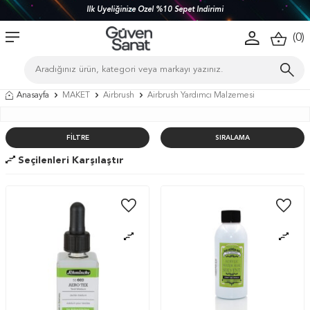
İlk Üyeliğinize Özel %10 Sepet İndirimi
(
0
)
Anasayfa
MAKET
Airbrush
Airbrush Yardımcı Malzemesi
FILTRE
SIRALAMA
Seçilenleri Karşılaştır