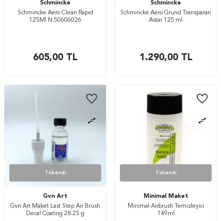
Schmincke
Schmincke
Schmincke Aero Clean Rapıd
Schmincke Aero Grund Transparan
125Ml N:50606026
Astar 125 ml
605,00
TL
1.290,00
TL
Tükendi
Tükendi
Gvn Art
Minimal Maket
Gvn Art Maket Last Step Air Brush
Minimal Airbrush Temizleyici
Decal Coating 28.25 g
149ml