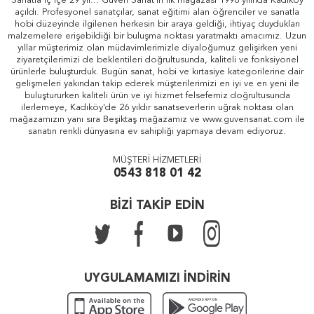
Sanatla iç içe 29 yıl... Güven Sanat'ın ilk mağazası 1996 yılında Kadıköy
açıldı. Profesyonel sanatçılar, sanat eğitimi alan öğrenciler ve sanatla
hobi düzeyinde ilgilenen herkesin bir araya geldiği, ihtiyaç duydukları
malzemelere erişebildiği bir buluşma noktası yaratmaktı amacımız. Uzun
yıllar müşterimiz olan müdavimlerimizle diyaloğumuz gelişirken yeni
ziyaretçilerimizi de beklentileri doğrultusunda, kaliteli ve fonksiyonel
ürünlerle buluşturduk. Bugün sanat, hobi ve kırtasiye kategorilerine dair
gelişmeleri yakından takip ederek müşterilerimizi en iyi ve en yeni ile
buluştururken kaliteli ürün ve iyi hizmet felsefemiz doğrultusunda
ilerlemeye, Kadıköy'de 26 yıldır sanatseverlerin uğrak noktası olan
mağazamızın yanı sıra Beşiktaş mağazamız ve www.guvensanat.com ile
sanatın renkli dünyasına ev sahipliği yapmaya devam ediyoruz.
MÜŞTERİ HİZMETLERİ
0543 818 01 42
BİZİ TAKİP EDİN
UYGULAMAMIZI İNDİRİN