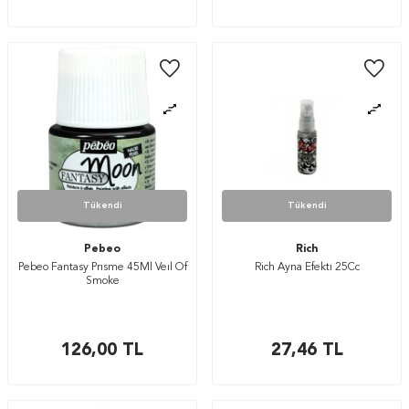
Tükendi
Tükendi
Pebeo
Rich
Pebeo Fantasy Prısme 45Ml Veıl Of
Rich Ayna Efektı 25Cc
Smoke
126,00
TL
27,46
TL