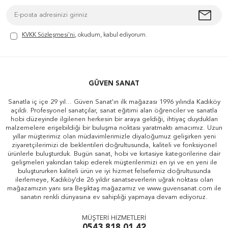
KVKK Sözleşmesi'ni
, okudum, kabul ediyorum.
GÜVEN SANAT
Sanatla iç içe 29 yıl... Güven Sanat'ın ilk mağazası 1996 yılında Kadıköy
açıldı. Profesyonel sanatçılar, sanat eğitimi alan öğrenciler ve sanatla
hobi düzeyinde ilgilenen herkesin bir araya geldiği, ihtiyaç duydukları
malzemelere erişebildiği bir buluşma noktası yaratmaktı amacımız. Uzun
yıllar müşterimiz olan müdavimlerimizle diyaloğumuz gelişirken yeni
ziyaretçilerimizi de beklentileri doğrultusunda, kaliteli ve fonksiyonel
ürünlerle buluşturduk. Bugün sanat, hobi ve kırtasiye kategorilerine dair
gelişmeleri yakından takip ederek müşterilerimizi en iyi ve en yeni ile
buluştururken kaliteli ürün ve iyi hizmet felsefemiz doğrultusunda
ilerlemeye, Kadıköy'de 26 yıldır sanatseverlerin uğrak noktası olan
mağazamızın yanı sıra Beşiktaş mağazamız ve www.guvensanat.com ile
sanatın renkli dünyasına ev sahipliği yapmaya devam ediyoruz.
MÜŞTERİ HİZMETLERİ
0543 818 01 42