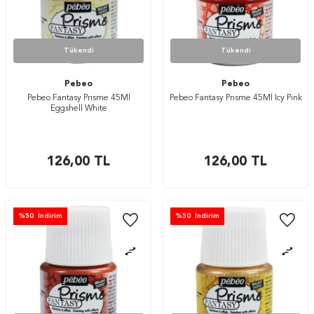
Tükendi
Tükendi
Pebeo
Pebeo
Pebeo Fantasy Prısme 45Ml
Pebeo Fantasy Prısme 45Ml Icy Pink
Eggshell White
126,00
TL
126,00
TL
%
50
İndirim
%
50
İndirim