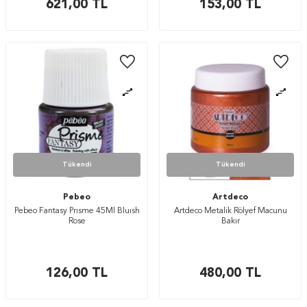
621,00
TL
153,00
TL
Tükendi
Tükendi
Pebeo
Artdeco
Pebeo Fantasy Prısme 45Ml Bluısh
Artdeco Metalik Rölyef Macunu
Rose
Bakır
126,00
TL
480,00
TL