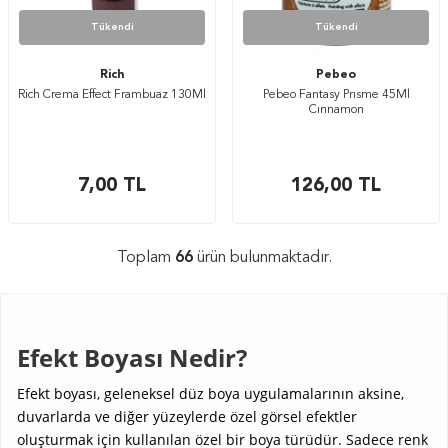
Tükendi
Tükendi
Rich
Pebeo
Rich Crema Effect Frambuaz 130Ml
Pebeo Fantasy Prısme 45Ml
Cınnamon
7,00
TL
126,00
TL
Toplam
66
ürün bulunmaktadır.
Efekt Boyası Nedir?
Efekt boyası, geleneksel düz boya uygulamalarının aksine,
duvarlarda ve diğer yüzeylerde özel görsel efektler
oluşturmak için kullanılan özel bir boya türüdür. Sadece renk