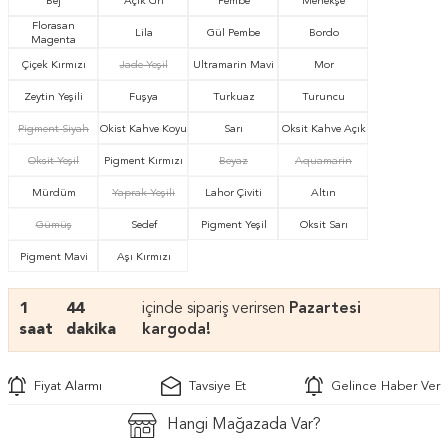
Bej
Açık Gri
Pembe
Menekşe
Florasan
Lila
Gül Pembe
Bordo
Magenta
Çiçek Kırmızı
Jade Yeşil
Ultramarin Mavi
Mor
Zeytin Yeşili
Fuşya
Turkuaz
Turuncu
Pigment Siyah
Okist Kahve Koyu
Sarı
Oksit Kahve Açık
Oksit Yeşil
Pigment Kırmızı
Beyaz
Aquamarin
Mürdüm
Yaprak Yeşili
Lahor Çiviti
Altın
Gümüş
Sedef
Pigment Yeşil
Oksit Sarı
Pigment Mavi
Aşı Kırmızı
1
44
içinde sipariş verirsen
Pazartesi
saat
dakika
kargoda!
Fiyat Alarmı
Tavsiye Et
Gelince Haber Ver
Hangi Mağazada Var?