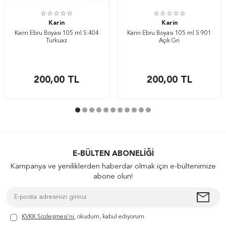
Karin
Karin
Karin Ebru Boyası 105 ml S:404
Karin Ebru Boyası 105 ml S:901
Turkuaz
Açık Gri
200,00
TL
200,00
TL
E-BÜLTEN ABONELIĞI
Kampanya ve yeniliklerden haberdar olmak için e-bültenimize
abone olun!
KVKK Sözleşmesi'ni
, okudum, kabul ediyorum.