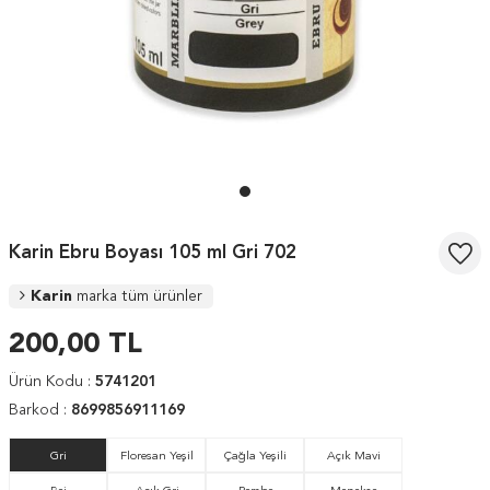
Karin Ebru Boyası 105 ml Gri 702
Karin
marka tüm ürünler
200,00
TL
Ürün Kodu :
5741201
Barkod :
8699856911169
Gri
Floresan Yeşil
Çağla Yeşili
Açık Mavi