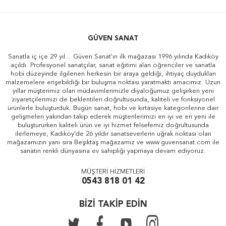
GÜVEN SANAT
Sanatla iç içe 29 yıl... Güven Sanat'ın ilk mağazası 1996 yılında Kadıköy
açıldı. Profesyonel sanatçılar, sanat eğitimi alan öğrenciler ve sanatla
hobi düzeyinde ilgilenen herkesin bir araya geldiği, ihtiyaç duydukları
malzemelere erişebildiği bir buluşma noktası yaratmaktı amacımız. Uzun
yıllar müşterimiz olan müdavimlerimizle diyaloğumuz gelişirken yeni
ziyaretçilerimizi de beklentileri doğrultusunda, kaliteli ve fonksiyonel
ürünlerle buluşturduk. Bugün sanat, hobi ve kırtasiye kategorilerine dair
gelişmeleri yakından takip ederek müşterilerimizi en iyi ve en yeni ile
buluştururken kaliteli ürün ve iyi hizmet felsefemiz doğrultusunda
ilerlemeye, Kadıköy'de 26 yıldır sanatseverlerin uğrak noktası olan
mağazamızın yanı sıra Beşiktaş mağazamız ve www.guvensanat.com ile
sanatın renkli dünyasına ev sahipliği yapmaya devam ediyoruz.
MÜŞTERİ HİZMETLERİ
0543 818 01 42
BİZİ TAKİP EDİN