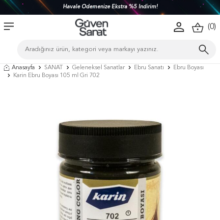
Havale Ödemenize Ekstra %5 İndirim!
(
0
)
Anasayfa
SANAT
Geleneksel Sanatlar
Ebru Sanatı
Ebru Boyası
Karin Ebru Boyası 105 ml Gri 702