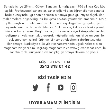
Sanatla iç içe 29 yıl... Güven Sanat'ın ilk mağazası 1996 yılında Kadıköy
açıldı. Profesyonel sanatçılar, sanat eğitimi alan öğrenciler ve sanatla
hobi düzeyinde ilgilenen herkesin bir araya geldiği, ihtiyaç duydukları
malzemelere erişebildiği bir buluşma noktası yaratmaktı amacımız. Uzun
yıllar müşterimiz olan müdavimlerimizle diyaloğumuz gelişirken yeni
ziyaretçilerimizi de beklentileri doğrultusunda, kaliteli ve fonksiyonel
ürünlerle buluşturduk. Bugün sanat, hobi ve kırtasiye kategorilerine dair
gelişmeleri yakından takip ederek müşterilerimizi en iyi ve en yeni ile
buluştururken kaliteli ürün ve iyi hizmet felsefemiz doğrultusunda
ilerlemeye, Kadıköy'de 26 yıldır sanatseverlerin uğrak noktası olan
mağazamızın yanı sıra Beşiktaş mağazamız ve www.guvensanat.com ile
sanatın renkli dünyasına ev sahipliği yapmaya devam ediyoruz.
MÜŞTERİ HİZMETLERİ
0543 818 01 42
BİZİ TAKİP EDİN
UYGULAMAMIZI İNDİRİN