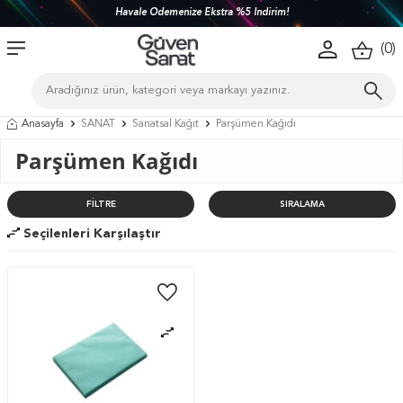
Havale Ödemenize Ekstra %5 İndirim!
(
0
)
Anasayfa
SANAT
Sanatsal Kağıt
Parşümen Kağıdı
Parşümen Kağıdı
FILTRE
SIRALAMA
Seçilenleri Karşılaştır