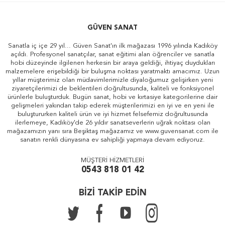
GÜVEN SANAT
Sanatla iç içe 29 yıl... Güven Sanat'ın ilk mağazası 1996 yılında Kadıköy
açıldı. Profesyonel sanatçılar, sanat eğitimi alan öğrenciler ve sanatla
hobi düzeyinde ilgilenen herkesin bir araya geldiği, ihtiyaç duydukları
malzemelere erişebildiği bir buluşma noktası yaratmaktı amacımız. Uzun
yıllar müşterimiz olan müdavimlerimizle diyaloğumuz gelişirken yeni
ziyaretçilerimizi de beklentileri doğrultusunda, kaliteli ve fonksiyonel
ürünlerle buluşturduk. Bugün sanat, hobi ve kırtasiye kategorilerine dair
gelişmeleri yakından takip ederek müşterilerimizi en iyi ve en yeni ile
buluştururken kaliteli ürün ve iyi hizmet felsefemiz doğrultusunda
ilerlemeye, Kadıköy'de 26 yıldır sanatseverlerin uğrak noktası olan
mağazamızın yanı sıra Beşiktaş mağazamız ve www.guvensanat.com ile
sanatın renkli dünyasına ev sahipliği yapmaya devam ediyoruz.
MÜŞTERİ HİZMETLERİ
0543 818 01 42
BİZİ TAKİP EDİN