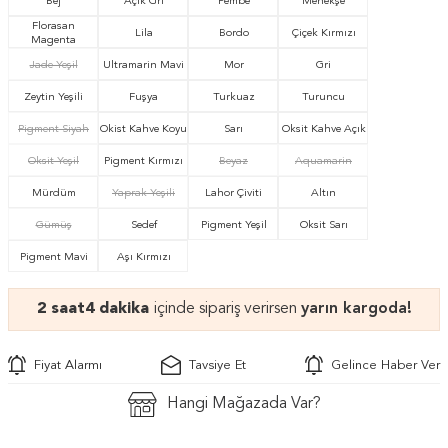
Bej
Açık Gri
Pembe
Menekşe
Florasan
Lila
Bordo
Çiçek Kırmızı
Magenta
Jade Yeşil
Ultramarin Mavi
Mor
Gri
Zeytin Yeşili
Fuşya
Turkuaz
Turuncu
Pigment Siyah
Okist Kahve Koyu
Sarı
Oksit Kahve Açık
Oksit Yeşil
Pigment Kırmızı
Beyaz
Aquamarin
Mürdüm
Yaprak Yeşili
Lahor Çiviti
Altın
Gümüş
Sedef
Pigment Yeşil
Oksit Sarı
Pigment Mavi
Aşı Kırmızı
2 saat
4 dakika
içinde sipariş verirsen
yarın kargoda!
Fiyat Alarmı
Tavsiye Et
Gelince Haber Ver
Hangi Mağazada Var?