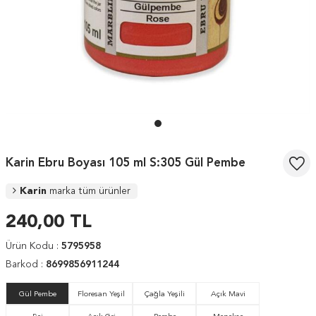
Karin Ebru Boyası 105 ml S:305 Gül Pembe
Karin
marka tüm ürünler
240,00
TL
Ürün Kodu :
5795958
Barkod :
8699856911244
Gül Pembe
Floresan Yeşil
Çağla Yeşili
Açık Mavi