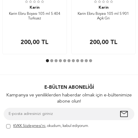
Karin
Karin
Karin Ebru Boyası 105 ml S:404
Karin Ebru Boyası 105 ml S:901
Turkuaz
Açık Gri
200,00
TL
200,00
TL
E-BÜLTEN ABONELIĞI
Kampanya ve yeniliklerden haberdar olmak için e-bültenimize
abone olun!
KVKK Sözleşmesi'ni
, okudum, kabul ediyorum.