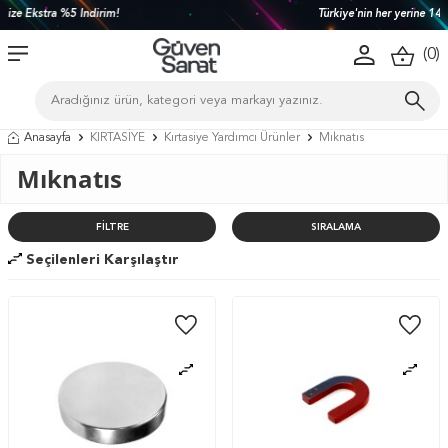
Türkiye'nin her yerine 1450 TL ve üzeri kargo bedava!
(
0
)
Anasayfa
KIRTASİYE
Kırtasiye Yardımcı Ürünler
Mıknatıs
Mıknatıs
FILTRE
SIRALAMA
Seçilenleri Karşılaştır