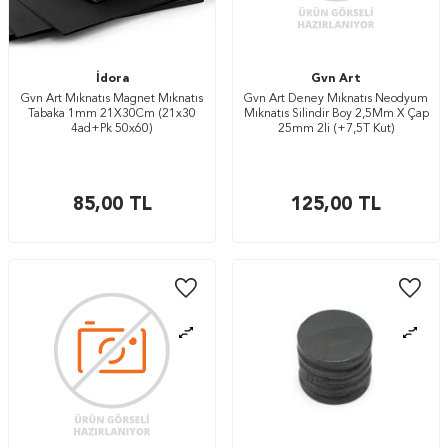
İdora
Gvn Art
Gvn Art Mıknatıs Magnet Mıknatıs
Gvn Art Deney Mıknatıs Neodyum
Tabaka 1mm 21X30Cm (21x30
Mıknatıs Silindir Boy 2,5Mm X Çap
4ad+Pk 50x60)
25mm 2li (+7,5T Kut)
85,00
TL
125,00
TL