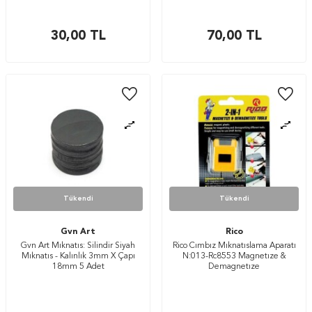
30,00
TL
70,00
TL
Tükendi
Tükendi
Gvn Art
Rico
Gvn Art Mıknatıs: Silindir Siyah
Rico Cımbız Mıknatıslama Aparatı
Mıknatıs - Kalınlık 3mm X Çapı
N:013-Rc8553 Magnetıze &
18mm 5 Adet
Demagnetıze