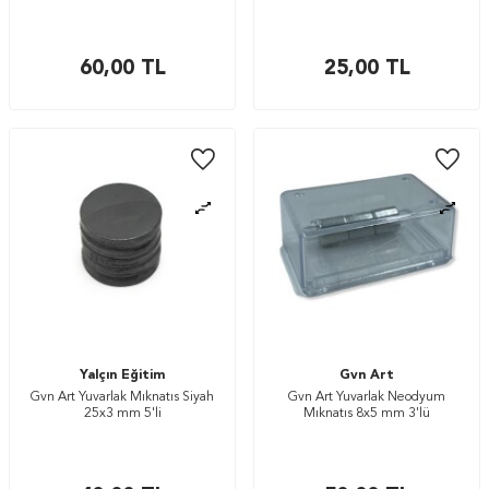
60,00
TL
25,00
TL
Yalçın Eğitim
Gvn Art
Gvn Art Yuvarlak Mıknatıs Siyah
Gvn Art Yuvarlak Neodyum
25x3 mm 5'li
Mıknatıs 8x5 mm 3'lü