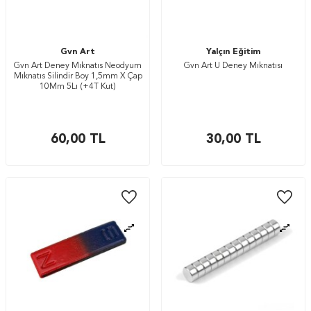
Gvn Art
Yalçın Eğitim
Gvn Art Deney Mıknatıs Neodyum
Gvn Art U Deney Mıknatısı
Mıknatıs Silindir Boy 1,5mm X Çap
10Mm 5Lı (+4T Kut)
60,00
TL
30,00
TL