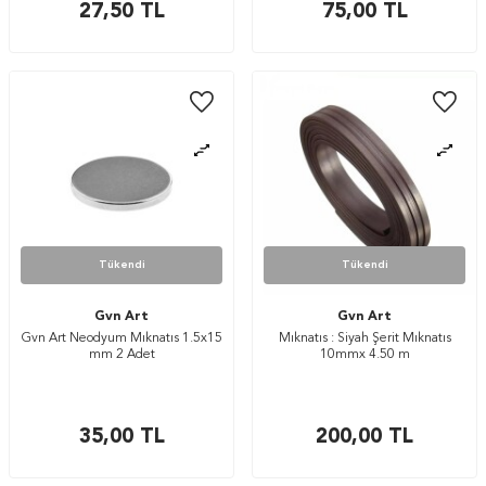
27,50
TL
75,00
TL
Tükendi
Tükendi
Gvn Art
Gvn Art
Gvn Art Neodyum Mıknatıs 1.5x15
Mıknatıs : Siyah Şerit Mıknatıs
mm 2 Adet
10mmx 4.50 m
35,00
TL
200,00
TL