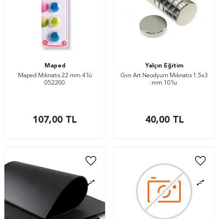
Maped
Yalçın Eğitim
Maped Mıknatıs 22 mm 4'lü
Gvn Art Neodyum Mıknatıs 1.5x3
052200
mm 10'lu
107,00
TL
40,00
TL