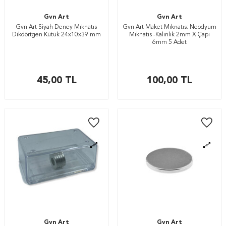
Gvn Art
Gvn Art
Gvn Art Siyah Deney Mıknatıs
Gvn Art Maket Mıknatıs: Neodyum
Dikdörtgen Kütük 24x10x39 mm
Mıknatıs -Kalınlık 2mm X Çapı
6mm 5 Adet
45,00
TL
100,00
TL
Gvn Art
Gvn Art