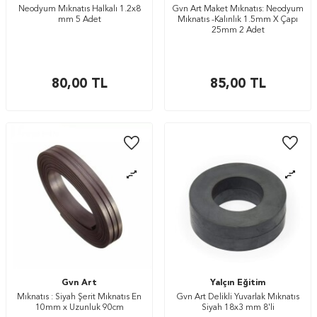
Neodyum Mıknatıs Halkalı 1.2x8
Gvn Art Maket Mıknatıs: Neodyum
mm 5 Adet
Mıknatıs -Kalınlık 1.5mm X Çapı
25mm 2 Adet
80,00
TL
85,00
TL
Gvn Art
Yalçın Eğitim
Mıknatıs : Siyah Şerit Mıknatıs En
Gvn Art Delikli Yuvarlak Mıknatıs
10mm x Uzunluk 90cm
Siyah 18x3 mm 8'li