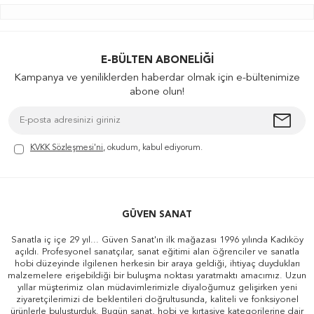
E-BÜLTEN ABONELIĞI
Kampanya ve yeniliklerden haberdar olmak için e-bültenimize
abone olun!
KVKK Sözleşmesi'ni
, okudum, kabul ediyorum.
GÜVEN SANAT
Sanatla iç içe 29 yıl... Güven Sanat'ın ilk mağazası 1996 yılında Kadıköy
açıldı. Profesyonel sanatçılar, sanat eğitimi alan öğrenciler ve sanatla
hobi düzeyinde ilgilenen herkesin bir araya geldiği, ihtiyaç duydukları
malzemelere erişebildiği bir buluşma noktası yaratmaktı amacımız. Uzun
yıllar müşterimiz olan müdavimlerimizle diyaloğumuz gelişirken yeni
ziyaretçilerimizi de beklentileri doğrultusunda, kaliteli ve fonksiyonel
ürünlerle buluşturduk. Bugün sanat, hobi ve kırtasiye kategorilerine dair