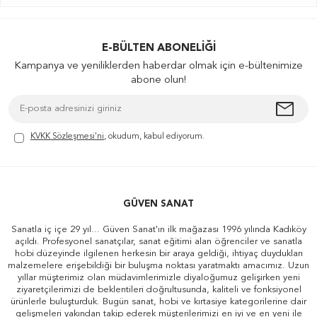
E-BÜLTEN ABONELIĞI
Kampanya ve yeniliklerden haberdar olmak için e-bültenimize
abone olun!
KVKK Sözleşmesi'ni
, okudum, kabul ediyorum.
GÜVEN SANAT
Sanatla iç içe 29 yıl... Güven Sanat'ın ilk mağazası 1996 yılında Kadıköy
açıldı. Profesyonel sanatçılar, sanat eğitimi alan öğrenciler ve sanatla
hobi düzeyinde ilgilenen herkesin bir araya geldiği, ihtiyaç duydukları
malzemelere erişebildiği bir buluşma noktası yaratmaktı amacımız. Uzun
yıllar müşterimiz olan müdavimlerimizle diyaloğumuz gelişirken yeni
ziyaretçilerimizi de beklentileri doğrultusunda, kaliteli ve fonksiyonel
ürünlerle buluşturduk. Bugün sanat, hobi ve kırtasiye kategorilerine dair
gelişmeleri yakından takip ederek müşterilerimizi en iyi ve en yeni ile