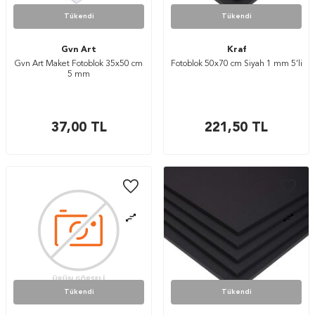
Tükendi
Tükendi
Gvn Art
Kraf
Gvn Art Maket Fotoblok 35x50 cm
Fotoblok 50x70 cm Siyah 1 mm 5’li
5 mm
37,00
TL
221,50
TL
Tükendi
Tükendi