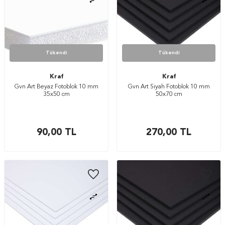
Tükendi
Tükendi
Kraf
Kraf
Gvn Art Beyaz Fotoblok 10 mm
Gvn Art Siyah Fotoblok 10 mm
35x50 cm
50x70 cm
90,00
TL
270,00
TL