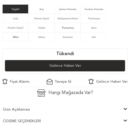
Siyah
Bej
Şeker Pembe
Pudra Pembe
Lila
Mint Yeşili
Gökyüzü Mavi
Turkuaz
Fıstık Yeşili
Taba
Turuncu
Sarı
Mor
Mavi
Kırmızı
Gri
Tükendi
Gelince Haber Ver
Fiyat Alarmı
Tavsiye Et
Gelince Haber Ver
Hangi Mağazada Var?
Ürün Açıklaması
ÖDEME SEÇENEKLERI