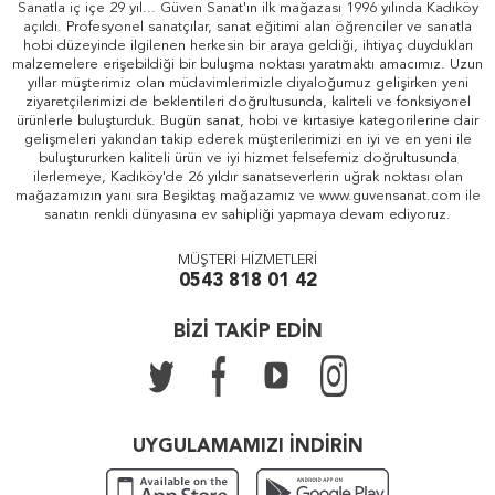
Sanatla iç içe 29 yıl... Güven Sanat'ın ilk mağazası 1996 yılında Kadıköy
açıldı. Profesyonel sanatçılar, sanat eğitimi alan öğrenciler ve sanatla
hobi düzeyinde ilgilenen herkesin bir araya geldiği, ihtiyaç duydukları
malzemelere erişebildiği bir buluşma noktası yaratmaktı amacımız. Uzun
yıllar müşterimiz olan müdavimlerimizle diyaloğumuz gelişirken yeni
ziyaretçilerimizi de beklentileri doğrultusunda, kaliteli ve fonksiyonel
ürünlerle buluşturduk. Bugün sanat, hobi ve kırtasiye kategorilerine dair
gelişmeleri yakından takip ederek müşterilerimizi en iyi ve en yeni ile
buluştururken kaliteli ürün ve iyi hizmet felsefemiz doğrultusunda
ilerlemeye, Kadıköy'de 26 yıldır sanatseverlerin uğrak noktası olan
mağazamızın yanı sıra Beşiktaş mağazamız ve www.guvensanat.com ile
sanatın renkli dünyasına ev sahipliği yapmaya devam ediyoruz.
MÜŞTERİ HİZMETLERİ
0543 818 01 42
BİZİ TAKİP EDİN
UYGULAMAMIZI İNDİRİN