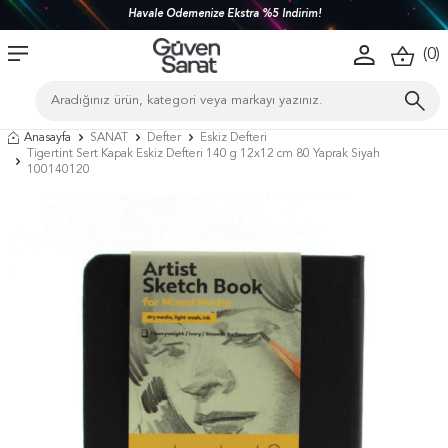
Havale Ödemenize Ekstra %5 İndirim!
(
0
)
Anasayfa
SANAT
Defter
Eskiz Defteri
Tigertint Sert Kapak Eskiz Defteri 140 g 12x12 cm 80 Yaprak Siyah
100140120