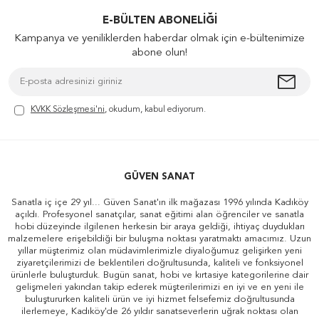
E-BÜLTEN ABONELIĞI
Kampanya ve yeniliklerden haberdar olmak için e-bültenimize
abone olun!
KVKK Sözleşmesi'ni
, okudum, kabul ediyorum.
GÜVEN SANAT
Sanatla iç içe 29 yıl... Güven Sanat'ın ilk mağazası 1996 yılında Kadıköy
açıldı. Profesyonel sanatçılar, sanat eğitimi alan öğrenciler ve sanatla
hobi düzeyinde ilgilenen herkesin bir araya geldiği, ihtiyaç duydukları
malzemelere erişebildiği bir buluşma noktası yaratmaktı amacımız. Uzun
yıllar müşterimiz olan müdavimlerimizle diyaloğumuz gelişirken yeni
ziyaretçilerimizi de beklentileri doğrultusunda, kaliteli ve fonksiyonel
ürünlerle buluşturduk. Bugün sanat, hobi ve kırtasiye kategorilerine dair
gelişmeleri yakından takip ederek müşterilerimizi en iyi ve en yeni ile
buluştururken kaliteli ürün ve iyi hizmet felsefemiz doğrultusunda
ilerlemeye, Kadıköy'de 26 yıldır sanatseverlerin uğrak noktası olan