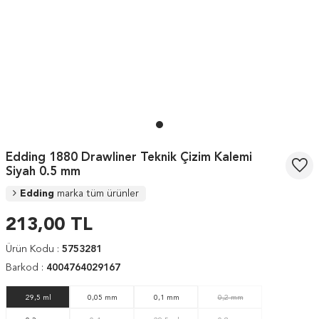
Edding 1880 Drawliner Teknik Çizim Kalemi
Siyah 0.5 mm
Edding
marka tüm ürünler
213,00
TL
Ürün Kodu :
5753281
Barkod :
4004764029167
29,5 ml
0,05 mm
0,1 mm
0,2 mm