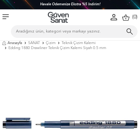
Havale Ödemenize Ekstra %5 İndirim!
(
0
)
Anasayfa
SANAT
Çizim
Teknik Çizim Kalemi
Edding 1880 Drawliner Teknik Çizim Kalemi Siyah 0.5 mm