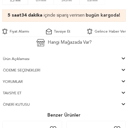
0,3 mm
0,4 mm
29,5 ml
0,8 mm
5 saat
34 dakika
içinde sipariş verirsen
bugün kargoda!
Fiyat Alarmı
Tavsiye Et
Gelince Haber Ver
Hangi Mağazada Var?
Ürün Açıklaması
ÖDEME SEÇENEKLERI
YORUMLAR
TAVSIYE ET
ÖNERI KUTUSU
Benzer Ürünler