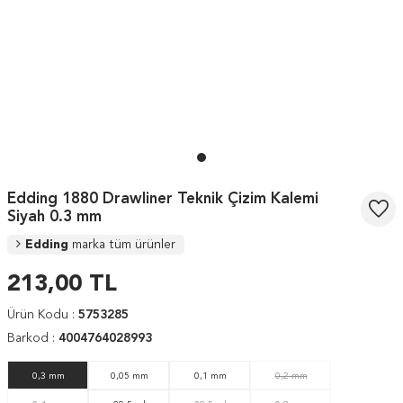
Edding 1880 Drawliner Teknik Çizim Kalemi
Siyah 0.3 mm
Edding
marka tüm ürünler
213,00
TL
Ürün Kodu :
5753285
Barkod :
4004764028993
0,3 mm
0,05 mm
0,1 mm
0,2 mm