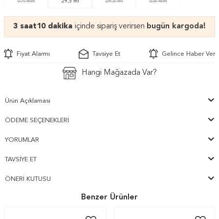
0,4 mm
29,5 ml
29,5 ml
0,8 mm
3 saat
10 dakika
içinde sipariş verirsen
bugün kargoda!
Fiyat Alarmı
Tavsiye Et
Gelince Haber Ver
Hangi Mağazada Var?
Ürün Açıklaması
ÖDEME SEÇENEKLERI
YORUMLAR
TAVSIYE ET
ÖNERI KUTUSU
Benzer Ürünler