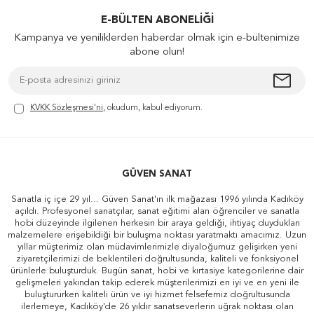
E-BÜLTEN ABONELIĞI
Kampanya ve yeniliklerden haberdar olmak için e-bültenimize
abone olun!
KVKK Sözleşmesi'ni
, okudum, kabul ediyorum.
GÜVEN SANAT
Sanatla iç içe 29 yıl... Güven Sanat'ın ilk mağazası 1996 yılında Kadıköy
açıldı. Profesyonel sanatçılar, sanat eğitimi alan öğrenciler ve sanatla
hobi düzeyinde ilgilenen herkesin bir araya geldiği, ihtiyaç duydukları
malzemelere erişebildiği bir buluşma noktası yaratmaktı amacımız. Uzun
yıllar müşterimiz olan müdavimlerimizle diyaloğumuz gelişirken yeni
ziyaretçilerimizi de beklentileri doğrultusunda, kaliteli ve fonksiyonel
ürünlerle buluşturduk. Bugün sanat, hobi ve kırtasiye kategorilerine dair
gelişmeleri yakından takip ederek müşterilerimizi en iyi ve en yeni ile
buluştururken kaliteli ürün ve iyi hizmet felsefemiz doğrultusunda
ilerlemeye, Kadıköy'de 26 yıldır sanatseverlerin uğrak noktası olan