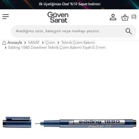
İlk Üyeliğinize Özel %10 Sepet İndirimi
(
0
)
Anasayfa
SANAT
Çizim
Teknik Çizim Kalemi
Edding 1880 Drawliner Teknik Çizim Kalemi Siyah 0.3 mm