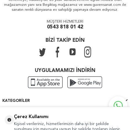
mağazamızın yanı sıra Beşiktaş mağazamız ve www.guvensanat.com ile
sanatın renkli dünyasına ev sahipliği yapmaya devam ediyoruz.
MÜŞTERİ HİZMETLERİ
0543 818 01 42
BİZİ TAKİP EDİN
UYGULAMAMIZI İNDİRİN
KATEGORILER
ÖNEMLI BILGILER
Çerez Kullanımı
Kişisel verileriniz, hizmetlerimizin daha iyi bir şekilde
HIZLI ERIŞIM
sunulması için mevzuata uygun bir şekilde toplanıp işlenir.