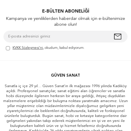
E-BÜLTEN ABONELIĞI
Kampanya ve yeniliklerden haberdar olmak için e-bültenimize
abone olun!
KVKK Sözleşmesi'ni
, okudum, kabul ediyorum.
GÜVEN SANAT
Sanatla iç içe 29 yıl... Güven Sanat'ın ilk mağazası 1996 yılında Kadıköy
açıldı. Profesyonel sanatçılar, sanat eğitimi alan öğrenciler ve sanatla
hobi düzeyinde ilgilenen herkesin bir araya geldiği, ihtiyaç duydukları
malzemelere erişebildiği bir buluşma noktası yaratmaktı amacımız. Uzun
yıllar müşterimiz olan müdavimlerimizle diyaloğumuz gelişirken yeni
ziyaretçilerimizi de beklentileri doğrultusunda, kaliteli ve fonksiyonel
ürünlerle buluşturduk. Bugün sanat, hobi ve kırtasiye kategorilerine dair
gelişmeleri yakından takip ederek müşterilerimizi en iyi ve en yeni ile
buluştururken kaliteli ürün ve iyi hizmet felsefemiz doğrultusunda
ilerlemeye, Kadıköy'de 26 yıldır sanatseverlerin uğrak noktası olan