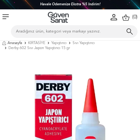
Havale Ödemenize Ekstra %5 İndirim!
(
0
)
Anasayfa
KIRTASİYE
Yapıştırıcı
Sıvı Yapıştırıcı
Derby 602 Sıvı Japon Yapıştırıcı 15 gr