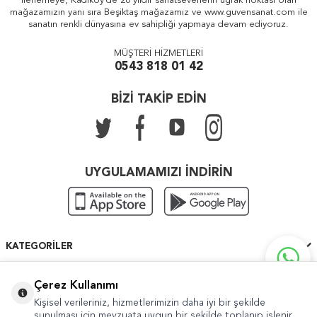
ilerlemeye, Kadıköy'de 26 yıldır sanatseverlerin uğrak noktası olan
mağazamızın yanı sıra Beşiktaş mağazamız ve www.guvensanat.com ile
sanatın renkli dünyasına ev sahipliği yapmaya devam ediyoruz.
MÜŞTERİ HİZMETLERİ
0543 818 01 42
BİZİ TAKİP EDİN
UYGULAMAMIZI İNDİRİN
KATEGORILER
ÖNEMLI BILGILER
Çerez Kullanımı
Kişisel verileriniz, hizmetlerimizin daha iyi bir şekilde
HIZLI ERIŞIM
sunulması için mevzuata uygun bir şekilde toplanıp işlenir.