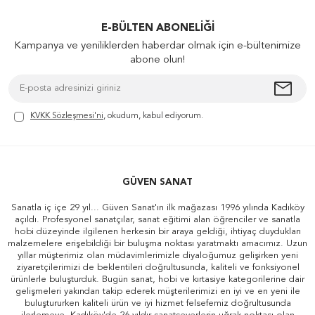
E-BÜLTEN ABONELIĞI
Kampanya ve yeniliklerden haberdar olmak için e-bültenimize
abone olun!
KVKK Sözleşmesi'ni
, okudum, kabul ediyorum.
GÜVEN SANAT
Sanatla iç içe 29 yıl... Güven Sanat'ın ilk mağazası 1996 yılında Kadıköy
açıldı. Profesyonel sanatçılar, sanat eğitimi alan öğrenciler ve sanatla
hobi düzeyinde ilgilenen herkesin bir araya geldiği, ihtiyaç duydukları
malzemelere erişebildiği bir buluşma noktası yaratmaktı amacımız. Uzun
yıllar müşterimiz olan müdavimlerimizle diyaloğumuz gelişirken yeni
ziyaretçilerimizi de beklentileri doğrultusunda, kaliteli ve fonksiyonel
ürünlerle buluşturduk. Bugün sanat, hobi ve kırtasiye kategorilerine dair
gelişmeleri yakından takip ederek müşterilerimizi en iyi ve en yeni ile
buluştururken kaliteli ürün ve iyi hizmet felsefemiz doğrultusunda