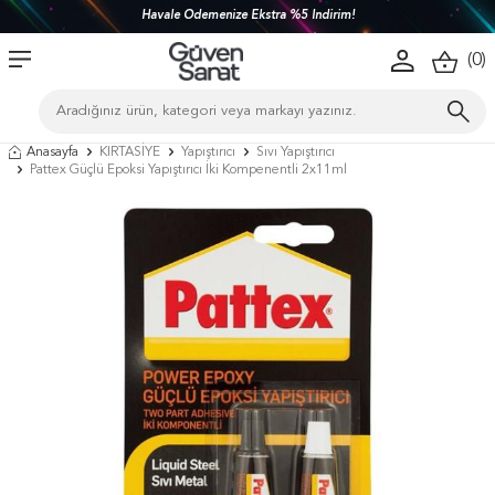
Havale Ödemenize Ekstra %5 İndirim!
(
0
)
Anasayfa
KIRTASİYE
Yapıştırıcı
Sıvı Yapıştırıcı
Pattex Güçlü Epoksi Yapıştırıcı İki Kompenentli 2x11ml