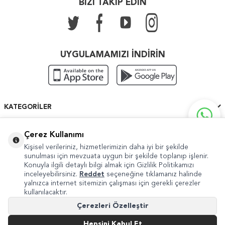
BİZİ TAKİP EDİN
UYGULAMAMIZI İNDİRİN
KATEGORILER
ÖNEMLI BILGILER
Çerez Kullanımı
Kişisel verileriniz, hizmetlerimizin daha iyi bir şekilde
HIZLI ERIŞIM
sunulması için mevzuata uygun bir şekilde toplanıp işlenir.
Konuyla ilgili detaylı bilgi almak için Gizlilik Politikamızı
inceleyebilirsiniz.
Reddet
seçeneğine tıklamanız halinde
yalnızca internet sitemizin çalışması için gerekli çerezler
kullanılacaktır.
Copyright © 2022 Güven Sanat
Çerezleri Özelleştir
Şikayet ve Önerileriniz İçin
internet@guvensanat.com
Hepsini Kabul Et