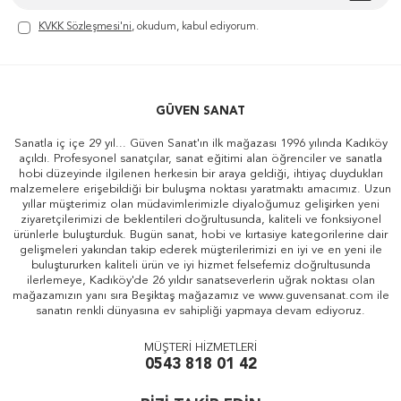
KVKK Sözleşmesi'ni
, okudum, kabul ediyorum.
GÜVEN SANAT
Sanatla iç içe 29 yıl... Güven Sanat'ın ilk mağazası 1996 yılında Kadıköy
açıldı. Profesyonel sanatçılar, sanat eğitimi alan öğrenciler ve sanatla
hobi düzeyinde ilgilenen herkesin bir araya geldiği, ihtiyaç duydukları
malzemelere erişebildiği bir buluşma noktası yaratmaktı amacımız. Uzun
yıllar müşterimiz olan müdavimlerimizle diyaloğumuz gelişirken yeni
ziyaretçilerimizi de beklentileri doğrultusunda, kaliteli ve fonksiyonel
ürünlerle buluşturduk. Bugün sanat, hobi ve kırtasiye kategorilerine dair
gelişmeleri yakından takip ederek müşterilerimizi en iyi ve en yeni ile
buluştururken kaliteli ürün ve iyi hizmet felsefemiz doğrultusunda
ilerlemeye, Kadıköy'de 26 yıldır sanatseverlerin uğrak noktası olan
mağazamızın yanı sıra Beşiktaş mağazamız ve www.guvensanat.com ile
sanatın renkli dünyasına ev sahipliği yapmaya devam ediyoruz.
MÜŞTERİ HİZMETLERİ
0543 818 01 42