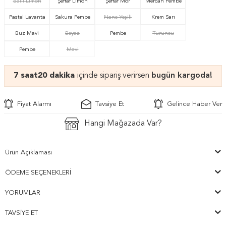
Ballı Limon
Şeffaf Limon
Şeffaf Mor
Mercan Pembe
Pastel Lavanta
Sakura Pembe
Nane Yeşili
Krem Sarı
Buz Mavi
Beyaz
Pembe
Turuncu
Pembe
Mavi
7 saat
20 dakika
içinde sipariş verirsen
bugün kargoda!
Fiyat Alarmı
Tavsiye Et
Gelince Haber Ver
Hangi Mağazada Var?
Ürün Açıklaması
ÖDEME SEÇENEKLERI
YORUMLAR
TAVSIYE ET