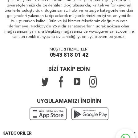
yıllar müşterimiz olan müdavimlerimizle diyaloğumuz gelişirken yeni
ziyaretçilerimizi de beklentileri doğrultusunda, kaliteli ve fonksiyonel
ürünlerle buluşturduk. Bugün sanat, hobi ve kırtasiye kategorilerine dair
gelişmeleri yakından takip ederek müşterilerimizi en iyi ve en yeni ile
buluştururken kaliteli ürün ve iyi hizmet felsefemiz doğrultusunda
ilerlemeye, Kadıköy'de 26 yıldır sanatseverlerin uğrak noktası olan
mağazamızın yanı sıra Beşiktaş mağazamız ve www.guvensanat.com ile
sanatın renkli dünyasına ev sahipliği yapmaya devam ediyoruz.
MÜŞTERİ HİZMETLERİ
0543 818 01 42
BİZİ TAKİP EDİN
UYGULAMAMIZI İNDİRİN
KATEGORILER