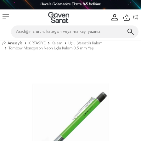
Havale Ödemenize Ekstra %5 İndirim!
(
0
)
Anasayfa
KIRTASİYE
Kalem
Uçlu (Versatil) Kalem
Tombow Monograph Neon Uçlu Kalem 0.5 mm Yeşil