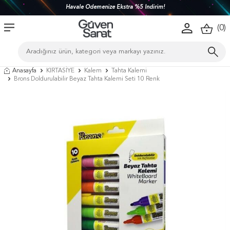
Havale Ödemenize Ekstra %5 İndirim!
(
0
)
Anasayfa
KIRTASİYE
Kalem
Tahta Kalemi
Brons Doldurulabilir Beyaz Tahta Kalemi Seti 10 Renk