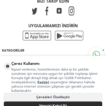
BİZİ TAKİP EDİN
UYGULAMAMIZI İNDİRİN
KATEGORILER
ÖNEMLI BILGILER
Çerez Kullanımı
Kişisel verileriniz, hizmetlerimizin daha iyi bir şekilde
HIZLI ERIŞIM
sunulması için mevzuata uygun bir şekilde toplanıp işlenir.
Konuyla ilgili detaylı bilgi almak için Gizlilik Politikamızı
inceleyebilirsiniz.
Reddet
seçeneğine tıklamanız halinde
yalnızca internet sitemizin çalışması için gerekli çerezler
kullanılacaktır.
Copyright © 2022 Güven Sanat
Çerezleri Özelleştir
Şikayet ve Önerileriniz İçin
internet@guvensanat.com
Hepsini Kabul Et