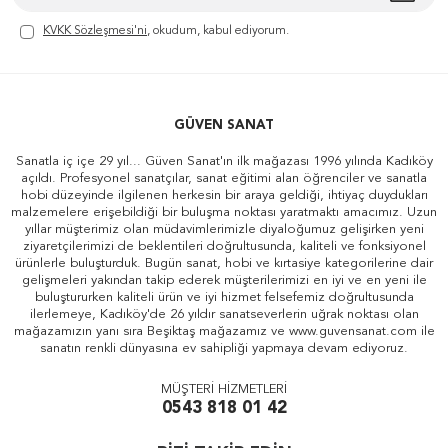
KVKK Sözleşmesi'ni
, okudum, kabul ediyorum.
GÜVEN SANAT
Sanatla iç içe 29 yıl... Güven Sanat'ın ilk mağazası 1996 yılında Kadıköy
açıldı. Profesyonel sanatçılar, sanat eğitimi alan öğrenciler ve sanatla
hobi düzeyinde ilgilenen herkesin bir araya geldiği, ihtiyaç duydukları
malzemelere erişebildiği bir buluşma noktası yaratmaktı amacımız. Uzun
yıllar müşterimiz olan müdavimlerimizle diyaloğumuz gelişirken yeni
ziyaretçilerimizi de beklentileri doğrultusunda, kaliteli ve fonksiyonel
ürünlerle buluşturduk. Bugün sanat, hobi ve kırtasiye kategorilerine dair
gelişmeleri yakından takip ederek müşterilerimizi en iyi ve en yeni ile
buluştururken kaliteli ürün ve iyi hizmet felsefemiz doğrultusunda
ilerlemeye, Kadıköy'de 26 yıldır sanatseverlerin uğrak noktası olan
mağazamızın yanı sıra Beşiktaş mağazamız ve www.guvensanat.com ile
sanatın renkli dünyasına ev sahipliği yapmaya devam ediyoruz.
MÜŞTERİ HİZMETLERİ
0543 818 01 42