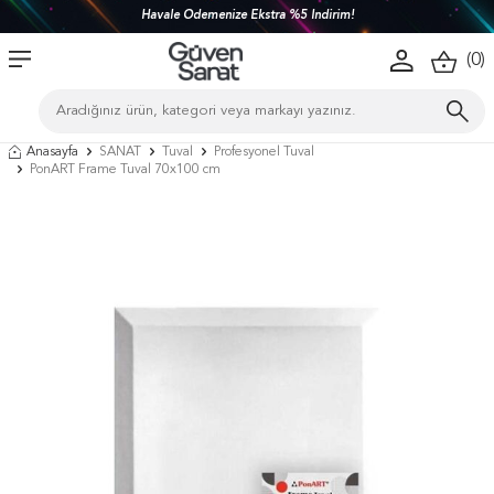
Havale Ödemenize Ekstra %5 İndirim!
(
0
)
Anasayfa
SANAT
Tuval
Profesyonel Tuval
PonART Frame Tuval 70x100 cm