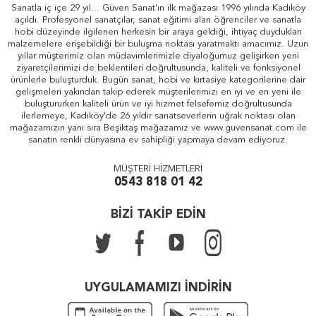
Sanatla iç içe 29 yıl... Güven Sanat'ın ilk mağazası 1996 yılında Kadıköy
açıldı. Profesyonel sanatçılar, sanat eğitimi alan öğrenciler ve sanatla
hobi düzeyinde ilgilenen herkesin bir araya geldiği, ihtiyaç duydukları
malzemelere erişebildiği bir buluşma noktası yaratmaktı amacımız. Uzun
yıllar müşterimiz olan müdavimlerimizle diyaloğumuz gelişirken yeni
ziyaretçilerimizi de beklentileri doğrultusunda, kaliteli ve fonksiyonel
ürünlerle buluşturduk. Bugün sanat, hobi ve kırtasiye kategorilerine dair
gelişmeleri yakından takip ederek müşterilerimizi en iyi ve en yeni ile
buluştururken kaliteli ürün ve iyi hizmet felsefemiz doğrultusunda
ilerlemeye, Kadıköy'de 26 yıldır sanatseverlerin uğrak noktası olan
mağazamızın yanı sıra Beşiktaş mağazamız ve www.guvensanat.com ile
sanatın renkli dünyasına ev sahipliği yapmaya devam ediyoruz.
MÜŞTERİ HİZMETLERİ
0543 818 01 42
BİZİ TAKİP EDİN
UYGULAMAMIZI İNDİRİN