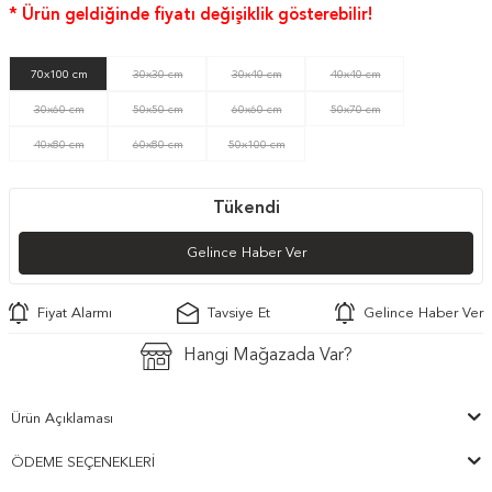
* Ürün geldiğinde fiyatı değişiklik gösterebilir!
70x100 cm
30x30 cm
30x40 cm
40x40 cm
30x60 cm
50x50 cm
60x60 cm
50x70 cm
40x80 cm
60x80 cm
50x100 cm
Tükendi
Gelince Haber Ver
Fiyat Alarmı
Tavsiye Et
Gelince Haber Ver
Hangi Mağazada Var?
Ürün Açıklaması
ÖDEME SEÇENEKLERI