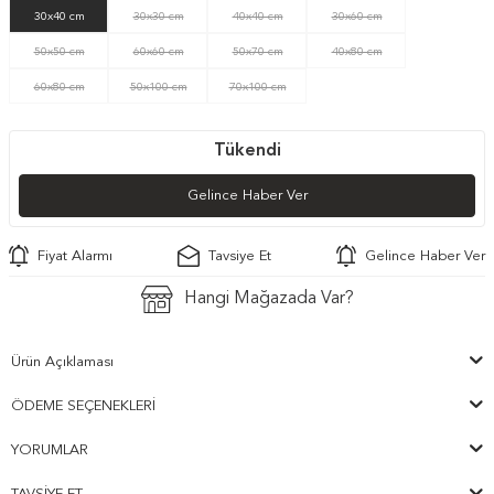
30x40 cm
30x30 cm
40x40 cm
30x60 cm
50x50 cm
60x60 cm
50x70 cm
40x80 cm
60x80 cm
50x100 cm
70x100 cm
Tükendi
Gelince Haber Ver
Fiyat Alarmı
Tavsiye Et
Gelince Haber Ver
Hangi Mağazada Var?
Ürün Açıklaması
ÖDEME SEÇENEKLERI
YORUMLAR