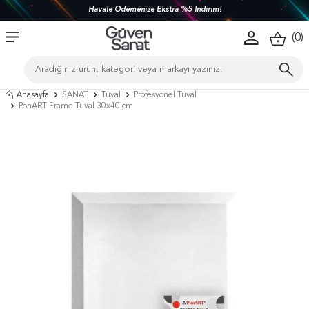
Havale Ödemenize Ekstra %5 İndirim!
(
0
)
Anasayfa
SANAT
Tuval
Profesyonel Tuval
PonART Frame Tuval 30x40 cm