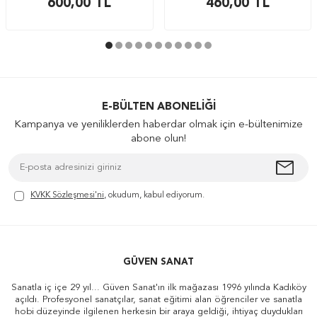
600,00
TL
460,00
TL
E-BÜLTEN ABONELIĞI
Kampanya ve yeniliklerden haberdar olmak için e-bültenimize
abone olun!
KVKK Sözleşmesi'ni
, okudum, kabul ediyorum.
GÜVEN SANAT
Sanatla iç içe 29 yıl... Güven Sanat'ın ilk mağazası 1996 yılında Kadıköy
açıldı. Profesyonel sanatçılar, sanat eğitimi alan öğrenciler ve sanatla
hobi düzeyinde ilgilenen herkesin bir araya geldiği, ihtiyaç duydukları