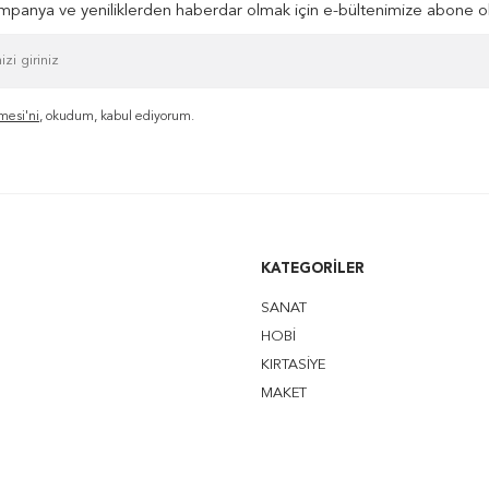
panya ve yeniliklerden haberdar olmak için e-bültenimize abone o
mesi'ni
, okudum, kabul ediyorum.
KATEGORILER
SANAT
HOBİ
KIRTASİYE
MAKET