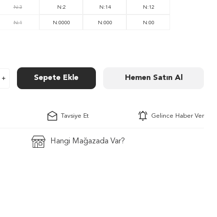
N:3
N:2
N:14
N:12
N:1
N:0000
N:000
N:00
Sepete Ekle
Hemen Satın Al
Tavsiye Et
Gelince Haber Ver
Hangi Mağazada Var?