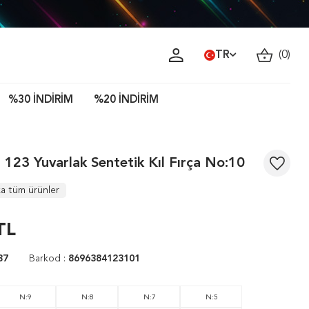
TR
(
0
)
%30 İNDİRİM
%20 İNDİRİM
 123 Yuvarlak Sentetik Kıl Fırça No:10
a tüm ürünler
TL
37
Barkod :
8696384123101
N:9
N:8
N:7
N:5