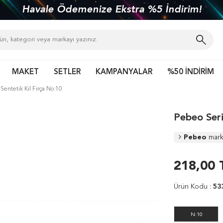
Havale Ödemenize Ekstra %5 İndirim!
MAKET
SETLER
KAMPANYALAR
%50 İNDİRİM
Sentetik Kıl Fırça No:10
Pebeo Seri
Pebeo
mark
218,00
Ürün Kodu :
53
N:10