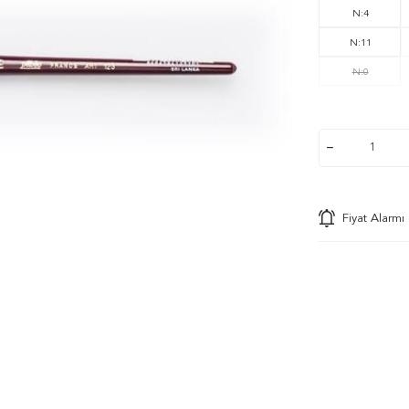
N:4
N:11
N:0
Fiyat Alarmı