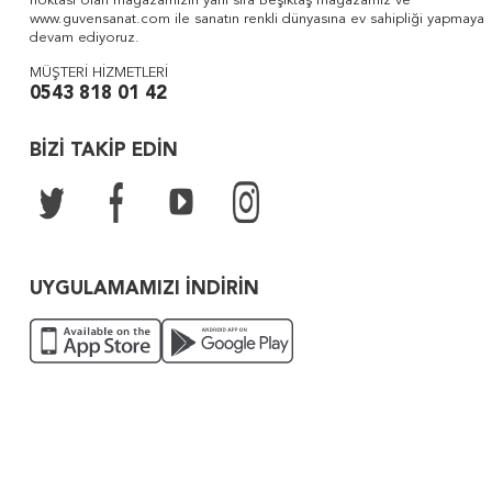
noktası olan mağazamızın yanı sıra Beşiktaş mağazamız ve
www.guvensanat.com ile sanatın renkli dünyasına ev sahipliği yapmaya
devam ediyoruz.
MÜŞTERİ HİZMETLERİ
0543 818 01 42
BİZİ TAKİP EDİN
UYGULAMAMIZI İNDİRİN