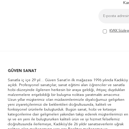
Kam
KVKK Sözleş
GÜVEN SANAT
Sanatla iç içe 29 yıl... Güven Sanat'ın ilk mağazası 1996 yılında Kadıköy
açıldı. Profesyonel sanatçılar, sanat eğitimi alan öğrenciler ve sanatla
hobi düzeyinde ilgilenen herkesin bir araya geldiği, ihtiyaç duydukları
malzemelere erişebildiği bir buluşma noktası yaratmaktı amacımız.
Uzun yıllar müşterimiz olan müdavimlerimizle diyaloğumuz gelişirken
yeni ziyaretçilerimizi de beklentileri doğrultusunda, kaliteli ve
fonksiyonel ürünlerle buluşturduk. Bugün sanat, hobi ve kırtasiye
kategorilerine dair gelişmeleri yakından takip ederek müşterilerimizi en
iyi ve en yeni ile buluştururken kaliteli ürün ve iyi hizmet felsefemiz
doğrultusunda ilerlemeye, Kadıköy'de 26 yıldır sanatseverlerin uğrak