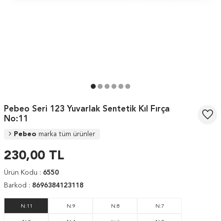
Pebeo Seri 123 Yuvarlak Sentetik Kıl Fırça
No:11
Pebeo
marka tüm ürünler
230,00
TL
Ürün Kodu :
6550
Barkod :
8696384123118
N:11
N:9
N:8
N:7