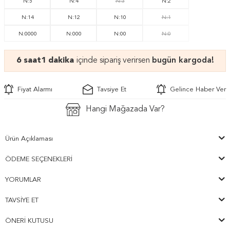
N:5
N:4
N:3
N:2
N:14
N:12
N:10
N:1
N:0000
N:000
N:00
N:0
6 saat
1 dakika
içinde sipariş verirsen
bugün kargoda!
Fiyat Alarmı
Tavsiye Et
Gelince Haber Ver
Hangi Mağazada Var?
Ürün Açıklaması
ÖDEME SEÇENEKLERI
YORUMLAR
TAVSIYE ET
ÖNERI KUTUSU