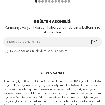
E-BÜLTEN ABONELIĞI
Kampanya ve yeniliklerden haberdar olmak için e-bültenimize
abone olun!
KVKK Sözleşmesi'ni
, okudum, kabul ediyorum.
GÜVEN SANAT
Sanatla iç içe 29 yıl... Güven Sanat'ın ilk mağazası 1996 yılında Kadıköy
açıldı. Profesyonel sanatçılar, sanat eğitimi alan öğrenciler ve sanatla
hobi düzeyinde ilgilenen herkesin bir araya geldiği, ihtiyaç duydukları
malzemelere erişebildiği bir buluşma noktası yaratmaktı amacımız. Uzun
yıllar müşterimiz olan müdavimlerimizle diyaloğumuz gelişirken yeni
ziyaretçilerimizi de beklentileri doğrultusunda, kaliteli ve fonksiyonel