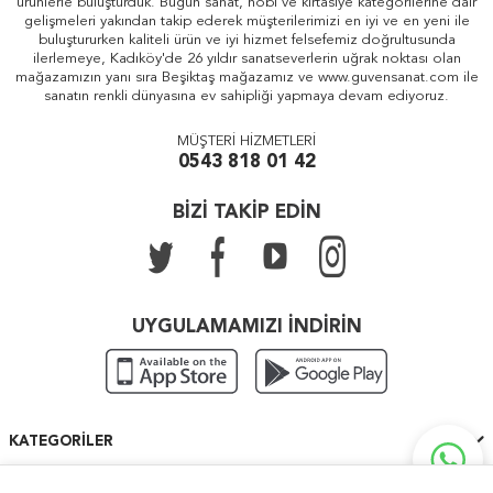
ürünlerle buluşturduk. Bugün sanat, hobi ve kırtasiye kategorilerine dair
gelişmeleri yakından takip ederek müşterilerimizi en iyi ve en yeni ile
buluştururken kaliteli ürün ve iyi hizmet felsefemiz doğrultusunda
ilerlemeye, Kadıköy'de 26 yıldır sanatseverlerin uğrak noktası olan
mağazamızın yanı sıra Beşiktaş mağazamız ve www.guvensanat.com ile
sanatın renkli dünyasına ev sahipliği yapmaya devam ediyoruz.
MÜŞTERİ HİZMETLERİ
0543 818 01 42
BİZİ TAKİP EDİN
UYGULAMAMIZI İNDİRİN
KATEGORILER
ÖNEMLI BILGILER