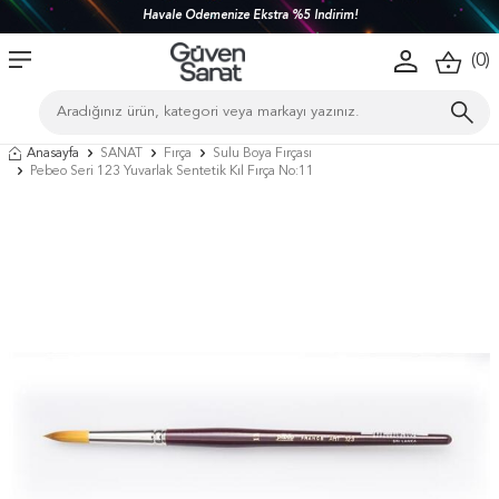
Havale Ödemenize Ekstra %5 İndirim!
(
0
)
Anasayfa
SANAT
Fırça
Sulu Boya Fırçası
Pebeo Seri 123 Yuvarlak Sentetik Kıl Fırça No:11