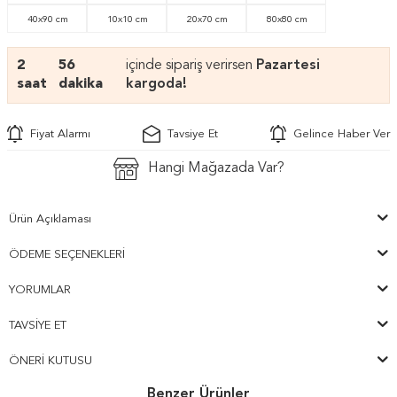
40x90 cm
10x10 cm
20x70 cm
80x80 cm
2
56
içinde sipariş verirsen
Pazartesi
saat
dakika
kargoda!
Fiyat Alarmı
Tavsiye Et
Gelince Haber Ver
Hangi Mağazada Var?
Ürün Açıklaması
ÖDEME SEÇENEKLERI
YORUMLAR
TAVSIYE ET
ÖNERI KUTUSU
Benzer Ürünler