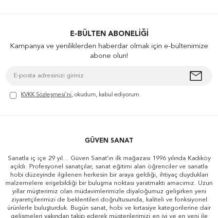
E-BÜLTEN ABONELIĞI
Kampanya ve yeniliklerden haberdar olmak için e-bültenimize
abone olun!
KVKK Sözleşmesi'ni
, okudum, kabul ediyorum.
GÜVEN SANAT
Sanatla iç içe 29 yıl... Güven Sanat'ın ilk mağazası 1996 yılında Kadıköy
açıldı. Profesyonel sanatçılar, sanat eğitimi alan öğrenciler ve sanatla
hobi düzeyinde ilgilenen herkesin bir araya geldiği, ihtiyaç duydukları
malzemelere erişebildiği bir buluşma noktası yaratmaktı amacımız. Uzun
yıllar müşterimiz olan müdavimlerimizle diyaloğumuz gelişirken yeni
ziyaretçilerimizi de beklentileri doğrultusunda, kaliteli ve fonksiyonel
ürünlerle buluşturduk. Bugün sanat, hobi ve kırtasiye kategorilerine dair
gelişmeleri yakından takip ederek müşterilerimizi en iyi ve en yeni ile