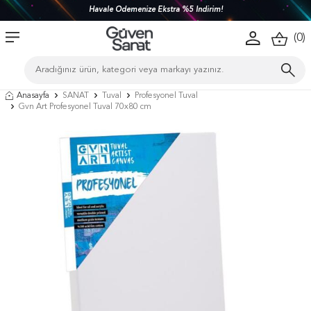
!
Türkiye'nin her yerine 1450 TL ve üzeri kargo be
(
0
)
Anasayfa
SANAT
Tuval
Profesyonel Tuval
Gvn Art Profesyonel Tuval 70x80 cm