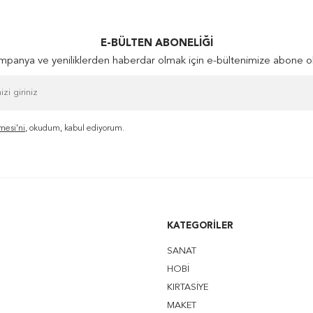
E-BÜLTEN ABONELIĞI
panya ve yeniliklerden haberdar olmak için e-bültenimize abone o
mesi'ni
, okudum, kabul ediyorum.
KATEGORILER
SANAT
HOBİ
KIRTASİYE
MAKET