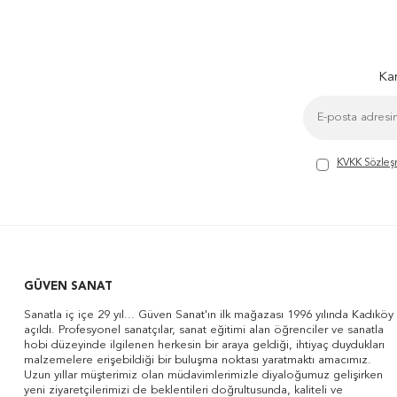
Kam
KVKK Sözleş
GÜVEN SANAT
Sanatla iç içe 29 yıl... Güven Sanat'ın ilk mağazası 1996 yılında Kadıköy
açıldı. Profesyonel sanatçılar, sanat eğitimi alan öğrenciler ve sanatla
hobi düzeyinde ilgilenen herkesin bir araya geldiği, ihtiyaç duydukları
malzemelere erişebildiği bir buluşma noktası yaratmaktı amacımız.
Uzun yıllar müşterimiz olan müdavimlerimizle diyaloğumuz gelişirken
yeni ziyaretçilerimizi de beklentileri doğrultusunda, kaliteli ve