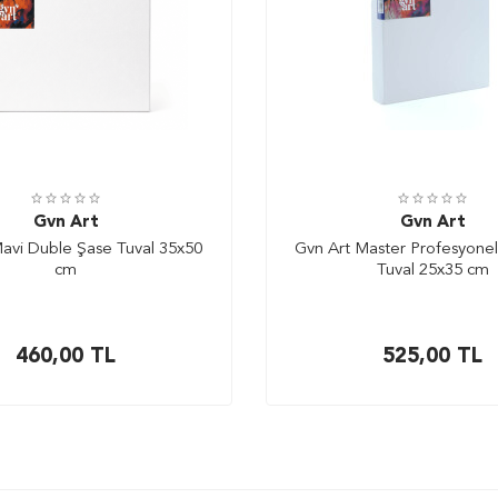
Gvn Art
Gvn Art
avi Duble Şase Tuval 35x50
Gvn Art Master Profesyonel 
cm
Tuval 25x35 cm
460,00
TL
525,00
TL