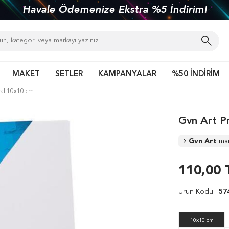
Havale Ödemenize Ekstra %5 İndirim!
MAKET
SETLER
KAMPANYALAR
%50 İNDİRİM
val 10x10 cm
Gvn Art P
Gvn Art
ma
110,00
Ürün Kodu :
57
10x10 cm