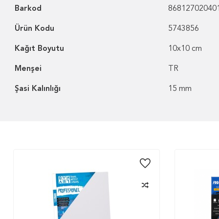
Barkod
86812702040
Ürün Kodu
5743856
Kağıt Boyutu
10x10 cm
Menşei
TR
Şasi Kalınlığı
15 mm