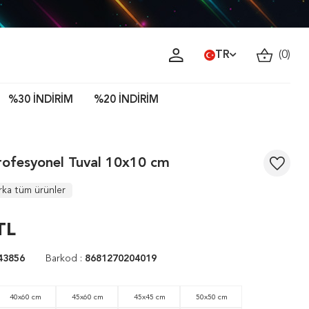
TR
(
0
)
%30 İNDİRİM
%20 İNDİRİM
rofesyonel Tuval 10x10 cm
rka tüm ürünler
TL
43856
Barkod :
8681270204019
40x60 cm
45x60 cm
45x45 cm
50x50 cm