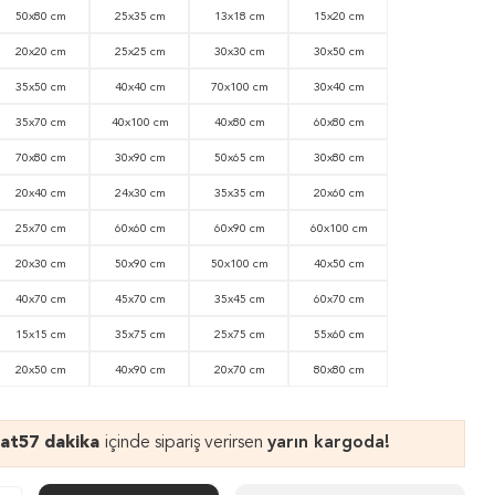
50x80 cm
25x35 cm
13x18 cm
15x20 cm
20x20 cm
25x25 cm
30x30 cm
30x50 cm
35x50 cm
40x40 cm
70x100 cm
30x40 cm
35x70 cm
40x100 cm
40x80 cm
60x80 cm
70x80 cm
30x90 cm
50x65 cm
30x80 cm
20x40 cm
24x30 cm
35x35 cm
20x60 cm
25x70 cm
60x60 cm
60x90 cm
60x100 cm
20x30 cm
50x90 cm
50x100 cm
40x50 cm
40x70 cm
45x70 cm
35x45 cm
60x70 cm
15x15 cm
35x75 cm
25x75 cm
55x60 cm
20x50 cm
40x90 cm
20x70 cm
80x80 cm
aat
57 dakika
içinde sipariş verirsen
yarın kargoda!