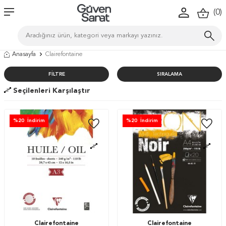
(
0
)
Anasayfa
Clairefontaine
FILTRE
SIRALAMA
Seçilenleri Karşılaştır
%
20
İndirim
%
20
İndirim
Clairefontaine
Clairefontaine