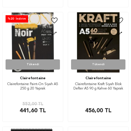
%
20
İndirim
Tükendi
Tükendi
Clairefontaine
Clairefontaine
Clairefontaine Paint-On Siyah A5
Clairefontaine Kraft Siyah Blok
250 g 20 Yaprak
Defter A5 90 g Kahve 60 Yaprak
552,00
TL
441,60
TL
456,00
TL