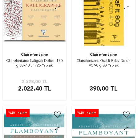
Clairefontaine
Clairefontaine
Clairefontaine Kaligrafi Defteri 130
Clairefontaine Graf It Eskiz Deferi
g 30x40 cm 25 Yaprak
A5 90 g 80 Yaprak
2.528,00
TL
2.022,40
TL
390,00
TL
%
20
İndirim
%
20
İndirim