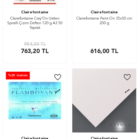
Clairefontaine
Clairefontaine
Clairefontaine Cray’On Üstten
Clairefontaine Paint-On 35x50 cm
Spiralli Çizim Defteri 120 g A3 50
200 g
Yaprak
954,00
TL
763,20
TL
616,00
TL
%
20
İndirim
Clairefontaine
Clairefontaine