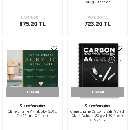
240 g 10 Yaprak
1.094,00
TL
904,00
TL
875,20
TL
723,20
TL
Tükendi
Tükendi
Clairefontaine
Clairefontaine
Clairefontaine Akrilik Blok 360 g
Clairefontane Carbon Siyah Yapraklı
24x30 cm 10 Yaprak
Çizim Defteri 120 g A4 20 Yaprak
CR97618