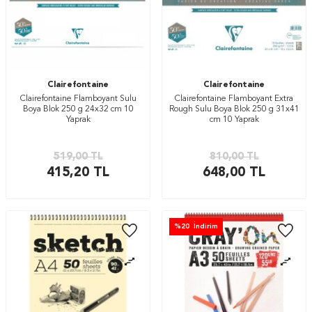
Clairefontaine
Clairefontaine
Clairefontaine Flamboyant Sulu
Clairefontaine Flamboyant Extra
Boya Blok 250 g 24x32 cm 10
Rough Sulu Boya Blok 250 g 31x41
Yaprak
cm 10 Yaprak
519,00
TL
810,00
TL
415,20
TL
648,00
TL
%
20
İndirim