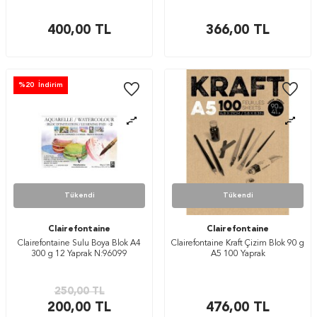
400,00
TL
366,00
TL
%
20
İndirim
Tükendi
Tükendi
Clairefontaine
Clairefontaine
Clairefontaine Sulu Boya Blok A4
Clairefontaine Kraft Çizim Blok 90 g
300 g 12 Yaprak N:96099
A5 100 Yaprak
250,00
TL
200,00
TL
476,00
TL