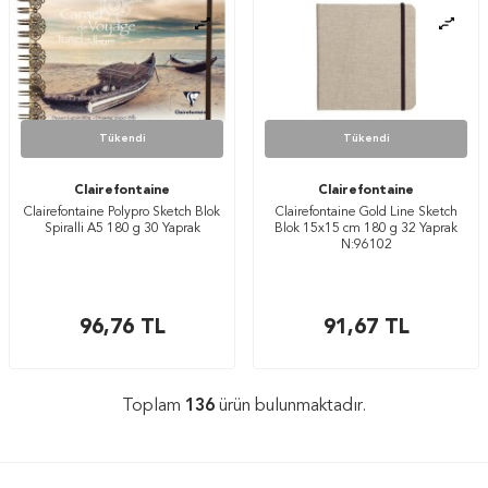
Tükendi
Tükendi
Clairefontaine
Clairefontaine
Clairefontaine Polypro Sketch Blok
Clairefontaine Gold Line Sketch
Spiralli A5 180 g 30 Yaprak
Blok 15x15 cm 180 g 32 Yaprak
N:96102
96,76
TL
91,67
TL
Toplam
136
ürün bulunmaktadır.