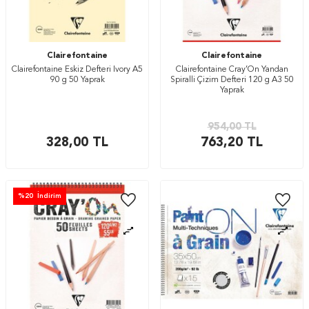
Clairefontaine
Clairefontaine
Clairefontaine Eskiz Defteri Ivory A5
Clairefontaine Cray’On Yandan
90 g 50 Yaprak
Spiralli Çizim Defteri 120 g A3 50
Yaprak
954,00
TL
328,00
TL
763,20
TL
%
20
İndirim