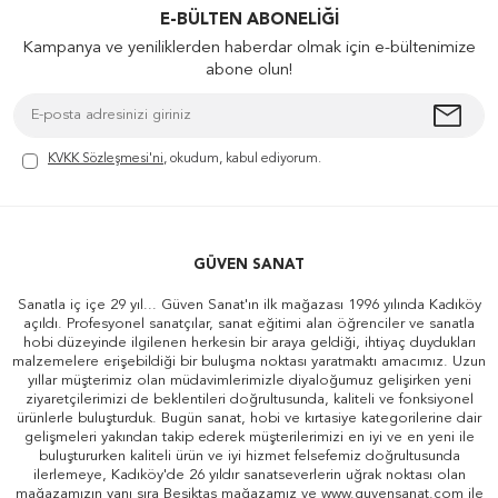
E-BÜLTEN ABONELIĞI
Kampanya ve yeniliklerden haberdar olmak için e-bültenimize
abone olun!
KVKK Sözleşmesi'ni
, okudum, kabul ediyorum.
GÜVEN SANAT
Sanatla iç içe 29 yıl... Güven Sanat'ın ilk mağazası 1996 yılında Kadıköy
açıldı. Profesyonel sanatçılar, sanat eğitimi alan öğrenciler ve sanatla
hobi düzeyinde ilgilenen herkesin bir araya geldiği, ihtiyaç duydukları
malzemelere erişebildiği bir buluşma noktası yaratmaktı amacımız. Uzun
yıllar müşterimiz olan müdavimlerimizle diyaloğumuz gelişirken yeni
ziyaretçilerimizi de beklentileri doğrultusunda, kaliteli ve fonksiyonel
ürünlerle buluşturduk. Bugün sanat, hobi ve kırtasiye kategorilerine dair
gelişmeleri yakından takip ederek müşterilerimizi en iyi ve en yeni ile
buluştururken kaliteli ürün ve iyi hizmet felsefemiz doğrultusunda
ilerlemeye, Kadıköy'de 26 yıldır sanatseverlerin uğrak noktası olan
mağazamızın yanı sıra Beşiktaş mağazamız ve www.guvensanat.com ile