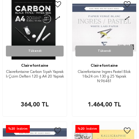
Tükendi
Tükendi
Clairefontaine
Clairefontaine
Clairefontaine Carbon Siyah Yaprak
Clairefontaine Ingres Pastel Blok
lı Çizim Defteri 120 g A4 20 Yaprak
18x24 cm 130 g 25 Yaprak
N:96481
364,00
TL
1.464,00
TL
%
20
İndirim
%
20
İndirim