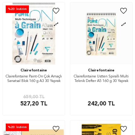
%
20
İndirim
Clairefontaine
Clairefontaine
Clairefontaine Paint-On Çok Amaçlı
Clairefontaine Üstten Spiralli Multi
Sanatsal Blok 160 g A3 30 Yaprak
Teknik Defter A5 160 g 30 Yaprak
659,00
TL
527,20
TL
242,00
TL
%
20
İndirim