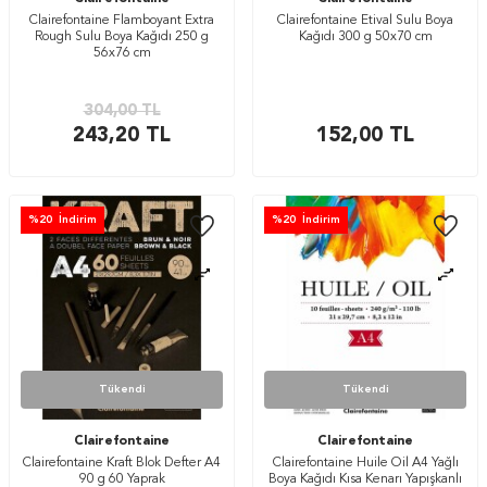
Clairefontaine Flamboyant Extra
Clairefontaine Etival Sulu Boya
Rough Sulu Boya Kağıdı 250 g
Kağıdı 300 g 50x70 cm
56x76 cm
304,00
TL
243,20
TL
152,00
TL
%
20
İndirim
%
20
İndirim
Tükendi
Tükendi
Clairefontaine
Clairefontaine
Clairefontaine Kraft Blok Defter A4
Clairefontaine Huile Oil A4 Yağlı
90 g 60 Yaprak
Boya Kağıdı Kısa Kenarı Yapışkanlı