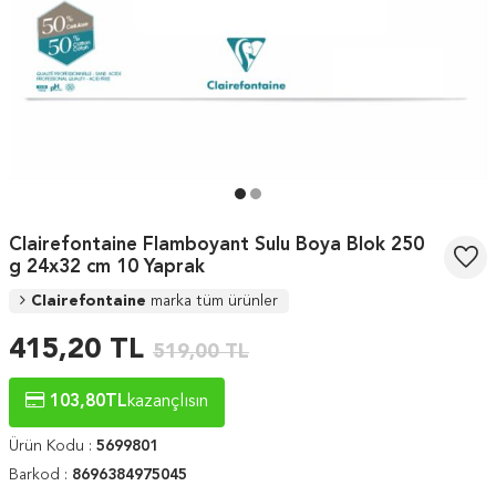
Clairefontaine Flamboyant Sulu Boya Blok 250
g 24x32 cm 10 Yaprak
Clairefontaine
marka tüm ürünler
415,20
TL
519,00
TL
103,80
TL
kazançlısın
Ürün Kodu :
5699801
Barkod :
8696384975045