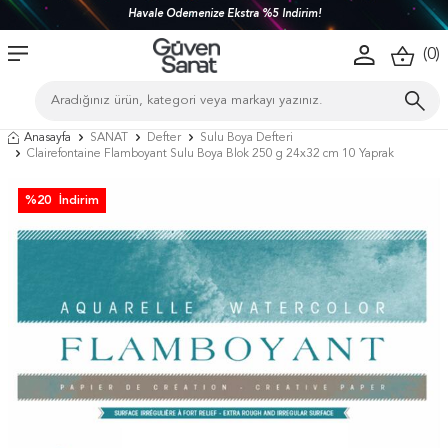
Havale Ödemenize Ekstra %5 İndirim!
(
0
)
Anasayfa
SANAT
Defter
Sulu Boya Defteri
Clairefontaine Flamboyant Sulu Boya Blok 250 g 24x32 cm 10 Yaprak
%
20
İndirim