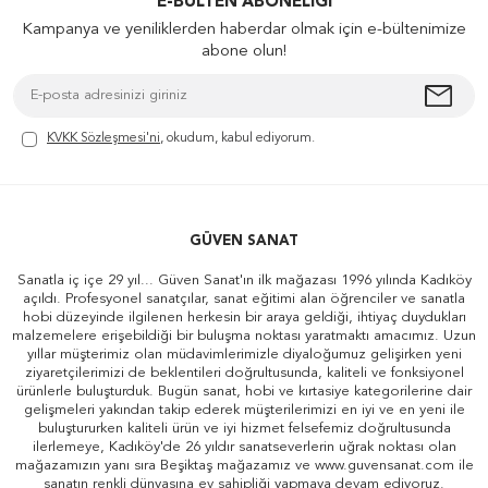
E-BÜLTEN ABONELIĞI
Kampanya ve yeniliklerden haberdar olmak için e-bültenimize
abone olun!
KVKK Sözleşmesi'ni
, okudum, kabul ediyorum.
GÜVEN SANAT
Sanatla iç içe 29 yıl... Güven Sanat'ın ilk mağazası 1996 yılında Kadıköy
açıldı. Profesyonel sanatçılar, sanat eğitimi alan öğrenciler ve sanatla
hobi düzeyinde ilgilenen herkesin bir araya geldiği, ihtiyaç duydukları
malzemelere erişebildiği bir buluşma noktası yaratmaktı amacımız. Uzun
yıllar müşterimiz olan müdavimlerimizle diyaloğumuz gelişirken yeni
ziyaretçilerimizi de beklentileri doğrultusunda, kaliteli ve fonksiyonel
ürünlerle buluşturduk. Bugün sanat, hobi ve kırtasiye kategorilerine dair
gelişmeleri yakından takip ederek müşterilerimizi en iyi ve en yeni ile
buluştururken kaliteli ürün ve iyi hizmet felsefemiz doğrultusunda
ilerlemeye, Kadıköy'de 26 yıldır sanatseverlerin uğrak noktası olan
mağazamızın yanı sıra Beşiktaş mağazamız ve www.guvensanat.com ile
sanatın renkli dünyasına ev sahipliği yapmaya devam ediyoruz.