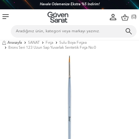
Havale Ödemenize Ekstra %5 İndirim!
(
0
)
Anasayfa
SANAT
Fırça
Sulu Boya Fırçası
Brons Seri 123 Uzun Sap Yuvarlak Sentetik Fırça No:0