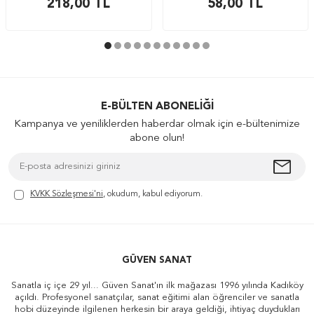
218,00
TL
58,00
TL
E-BÜLTEN ABONELIĞI
Kampanya ve yeniliklerden haberdar olmak için e-bültenimize
abone olun!
KVKK Sözleşmesi'ni
, okudum, kabul ediyorum.
GÜVEN SANAT
Sanatla iç içe 29 yıl... Güven Sanat'ın ilk mağazası 1996 yılında Kadıköy
açıldı. Profesyonel sanatçılar, sanat eğitimi alan öğrenciler ve sanatla
hobi düzeyinde ilgilenen herkesin bir araya geldiği, ihtiyaç duydukları