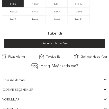
No:0
No:00
No:1
No:10
No:12
No:2
No:3
No:4
No:5
No:6
No:8
No:11
Tükendi
Gelince Haber Ver
Fiyat Alarmı
Tavsiye Et
Gelince Haber Ver
Hangi Mağazada Var?
Ürün Açıklaması
ÖDEME SEÇENEKLERI
YORUMLAR