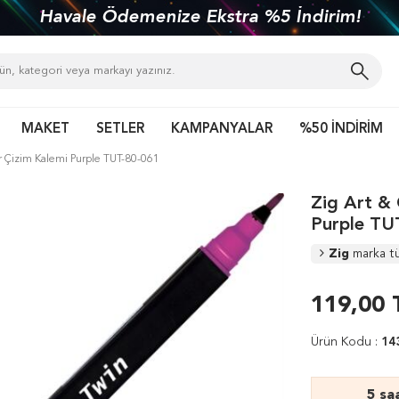
Havale Ödemenize Ekstra %5 İndirim!
MAKET
SETLER
KAMPANYALAR
%50 İNDİRİM
r Çizim Kalemi Purple TUT-80-061
Zig Art &
Purple TU
Zig
marka t
119,00
Ürün Kodu :
14
5 sa