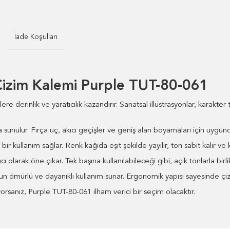
İade Koşulları
Çizim Kalemi Purple TUT-80-061
 derinlik ve yaratıcılık kazandırır. Sanatsal illüstrasyonlar, karakter 
unulur. Fırça uç, akıcı geçişler ve geniş alan boyamaları için uygundur
r kullanım sağlar. Renk kağıda eşit şekilde yayılır, ton sabit kalır ve
larak öne çıkar. Tek başına kullanılabileceği gibi, açık tonlarla birlik
zun ömürlü ve dayanıklı kullanım sunar. Ergonomik yapısı sayesinde çizi
yorsanız, Purple TUT-80-061 ilham verici bir seçim olacaktır.