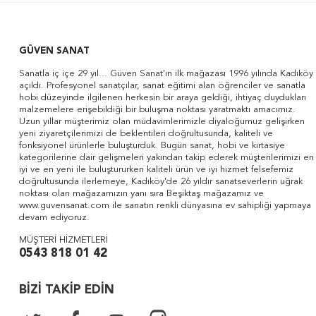
GÜVEN SANAT
Sanatla iç içe 29 yıl... Güven Sanat'ın ilk mağazası 1996 yılında Kadıköy
açıldı. Profesyonel sanatçılar, sanat eğitimi alan öğrenciler ve sanatla
hobi düzeyinde ilgilenen herkesin bir araya geldiği, ihtiyaç duydukları
malzemelere erişebildiği bir buluşma noktası yaratmaktı amacımız.
Uzun yıllar müşterimiz olan müdavimlerimizle diyaloğumuz gelişirken
yeni ziyaretçilerimizi de beklentileri doğrultusunda, kaliteli ve
fonksiyonel ürünlerle buluşturduk. Bugün sanat, hobi ve kırtasiye
kategorilerine dair gelişmeleri yakından takip ederek müşterilerimizi en
iyi ve en yeni ile buluştururken kaliteli ürün ve iyi hizmet felsefemiz
doğrultusunda ilerlemeye, Kadıköy'de 26 yıldır sanatseverlerin uğrak
noktası olan mağazamızın yanı sıra Beşiktaş mağazamız ve
www.guvensanat.com ile sanatın renkli dünyasına ev sahipliği yapmaya
devam ediyoruz.
MÜŞTERİ HİZMETLERİ
0543 818 01 42
BİZİ TAKİP EDİN