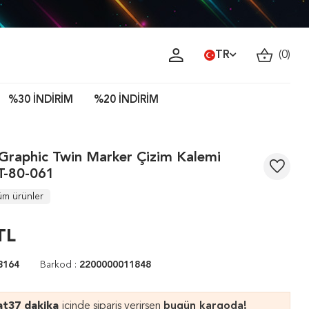
TR
(
0
)
%30 İNDİRİM
%20 İNDİRİM
 Graphic Twin Marker Çizim Kalemi
T-80-061
üm ürünler
TL
3164
Barkod :
2200000011848
at
37 dakika
içinde sipariş verirsen
bugün kargoda!