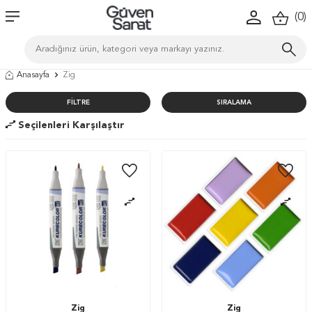
(
0
)
Anasayfa
Zig
FILTRE
SIRALAMA
Seçilenleri Karşılaştır
Zig
Zig