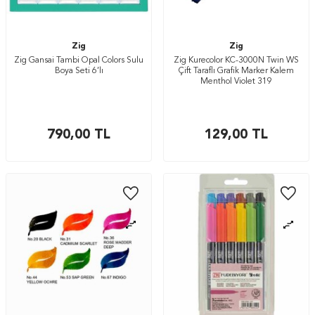
Zig
Zig
Zig Gansai Tambi Opal Colors Sulu
Zig Kurecolor KC-3000N Twin WS
Boya Seti 6’lı
Çift Taraflı Grafik Marker Kalem
Menthol Violet 319
790,00
TL
129,00
TL