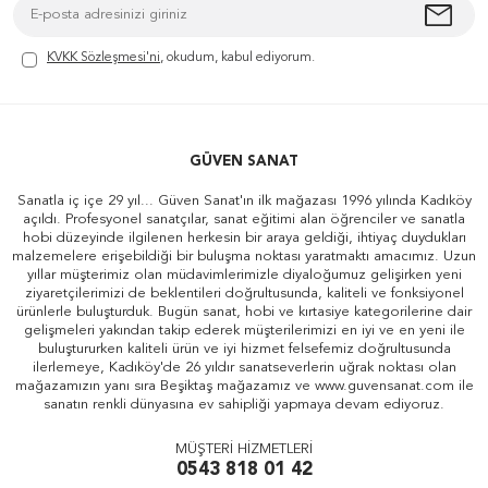
KVKK Sözleşmesi'ni
, okudum, kabul ediyorum.
GÜVEN SANAT
Sanatla iç içe 29 yıl... Güven Sanat'ın ilk mağazası 1996 yılında Kadıköy
açıldı. Profesyonel sanatçılar, sanat eğitimi alan öğrenciler ve sanatla
hobi düzeyinde ilgilenen herkesin bir araya geldiği, ihtiyaç duydukları
malzemelere erişebildiği bir buluşma noktası yaratmaktı amacımız. Uzun
yıllar müşterimiz olan müdavimlerimizle diyaloğumuz gelişirken yeni
ziyaretçilerimizi de beklentileri doğrultusunda, kaliteli ve fonksiyonel
ürünlerle buluşturduk. Bugün sanat, hobi ve kırtasiye kategorilerine dair
gelişmeleri yakından takip ederek müşterilerimizi en iyi ve en yeni ile
buluştururken kaliteli ürün ve iyi hizmet felsefemiz doğrultusunda
ilerlemeye, Kadıköy'de 26 yıldır sanatseverlerin uğrak noktası olan
mağazamızın yanı sıra Beşiktaş mağazamız ve www.guvensanat.com ile
sanatın renkli dünyasına ev sahipliği yapmaya devam ediyoruz.
MÜŞTERİ HİZMETLERİ
0543 818 01 42