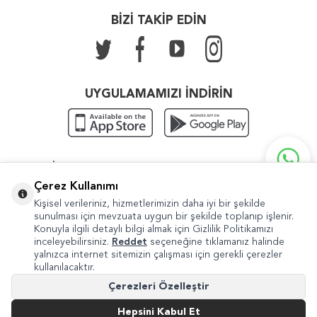
BİZİ TAKİP EDİN
UYGULAMAMIZI İNDİRİN
KATEGORILER
Çerez Kullanımı
ÖNEMLI BILGILER
Kişisel verileriniz, hizmetlerimizin daha iyi bir şekilde
sunulması için mevzuata uygun bir şekilde toplanıp işlenir.
HIZLI ERIŞIM
Konuyla ilgili detaylı bilgi almak için Gizlilik Politikamızı
inceleyebilirsiniz.
Reddet
seçeneğine tıklamanız halinde
yalnızca internet sitemizin çalışması için gerekli çerezler
kullanılacaktır.
Copyright © 2022 Güven Sanat
Çerezleri Özelleştir
Şikayet ve Önerileriniz İçin
internet@guvensanat.com
Hepsini Kabul Et